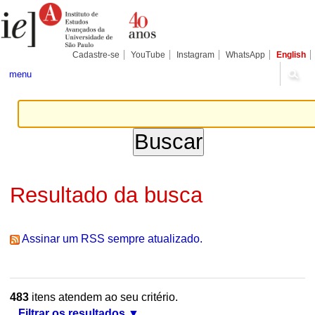
Ir
Ferramentas
Seções
para
Pessoais
o
conteúdo.
|
Cadastre-se
YouTube
Instagram
WhatsApp
English
Ir
para
menu
a
navegação
Resultado da busca
Assinar um RSS sempre atualizado.
483
itens atendem ao seu critério.
Filtrar os resultados