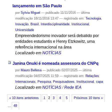
lançamento em São Paulo
por
Sylvia Miguel
—
publicado
11/11/2016
—
última
modificação
18/11/2016 13:47
— registrado em:
Tecnologia
,
Inovação
,
Brasil
,
Interdisciplinaridade
,
Institucional
,
Universidade
Empreendedorismo inovador será debatido por
entidades estudantis e Henry Etzkowitz, uma
referência internacional na área
Localizado em
NOTÍCIAS
Janina Onuki é nomeada assessora do CNPq
por
Mauro Bellesa
—
publicado
02/07/2025
—
última
modificação
04/07/2025 11:59
— registrado em:
Relações
Internacionais
,
Pesquisa
,
Pesquisadores
,
Institucional
,
capa
Localizado em
NOTÍCIAS
/
Rede IEA
« 10 itens anteriores
1
2
3
4
5
Próximos 10 itens »
…
49