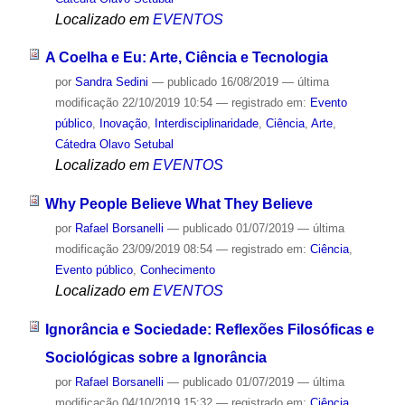
Localizado em
EVENTOS
A Coelha e Eu: Arte, Ciência e Tecnologia
por
Sandra Sedini
—
publicado
16/08/2019
—
última
modificação
22/10/2019 10:54
— registrado em:
Evento
público
,
Inovação
,
Interdisciplinaridade
,
Ciência
,
Arte
,
Cátedra Olavo Setubal
Localizado em
EVENTOS
Why People Believe What They Believe
por
Rafael Borsanelli
—
publicado
01/07/2019
—
última
modificação
23/09/2019 08:54
— registrado em:
Ciência
,
Evento público
,
Conhecimento
Localizado em
EVENTOS
Ignorância e Sociedade: Reflexões Filosóficas e
Sociológicas sobre a Ignorância
por
Rafael Borsanelli
—
publicado
01/07/2019
—
última
modificação
04/10/2019 15:32
— registrado em:
Ciência
,