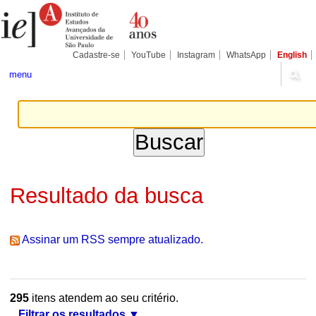
Ir
Ferramentas
Seções
para
Pessoais
o
conteúdo.
|
Cadastre-se
YouTube
Instagram
WhatsApp
English
Ir
para
menu
a
navegação
Resultado da busca
Assinar um RSS sempre atualizado.
295
itens atendem ao seu critério.
Filtrar os resultados