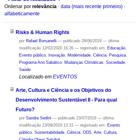
Ordenar por
relevância
·
data (mais recente primeiro)
·
alfabeticamente
Risks & Human Rights
por
Rafael Borsanelli
—
publicado
28/06/2019
—
última
modificação
12/02/2020 16:26
— registrado em:
Educação
,
Evento público
,
Inovação
,
Modernidade
,
Ciência
,
Pesquisa
,
Programa Ano Sabático
,
Mudanças Climáticas
,
Sociedade
,
Saúde
Localizado em
EVENTOS
Arte, Cultura e Ciência e os Objetivos do
Desenvolvimento Sustentável II - Para qual
Futuro?
por
Sandra Sedini
—
publicado
23/07/2019
—
última
modificação
23/09/2019 13:31
— registrado em:
Evento
público
,
Sustentabilidade
,
Ciência
,
ODS
,
Arte
,
Cultura
,
Cátedra Olavo Setubal