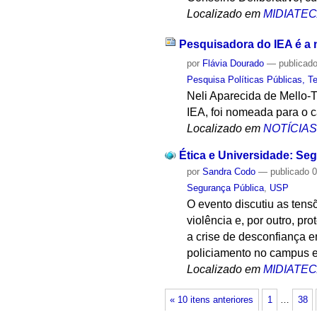
Localizado em
MIDIATE
Pesquisadora do IEA é a 
por
Flávia Dourado
—
publicad
Pesquisa Políticas Públicas, Te
Neli Aparecida de Mello-T
IEA, foi nomeada para o 
Localizado em
NOTÍCIA
Ética e Universidade: Se
por
Sandra Codo
—
publicado
0
Segurança Pública
,
USP
O evento discutiu as tens
violência e, por outro, p
a crise de desconfiança e
policiamento no campus e
Localizado em
MIDIATE
« 10 itens anteriores
1
…
38