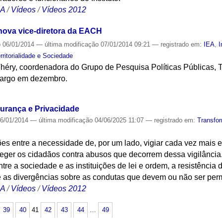
CA
/
Vídeos
/
Vídeos 2012
nova vice-diretora da EACH
o
06/01/2014
—
última modificação
07/01/2014 09:21
— registrado em:
IEA
,
I
rritorialidade e Sociedade
héry, coordenadora do Grupo de Pesquisa Políticas Públicas, T
cargo em dezembro.
S
gurança e Privacidade
6/01/2014
—
última modificação
04/06/2025 11:07
— registrado em:
Transfo
ões entre a necessidade de, por um lado, vigiar cada vez mais
roteger os cidadãos contra abusos que decorrem dessa vigilânci
ntre a sociedade e as instituições de lei e ordem, a resistênci
 as divergências sobre as condutas que devem ou não ser per
CA
/
Vídeos
/
Vídeos 2012
39
40
41
42
43
44
…
49