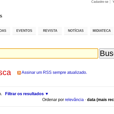
Cadastre-se
Busca
Busca
Avançad
OAS
EVENTOS
REVISTA
NOTÍCIAS
MIDIATECA
sca
Assinar um RSS sempre atualizado.
o.
Filtrar os resultados
Ordenar por
relevância
·
data (mais rec