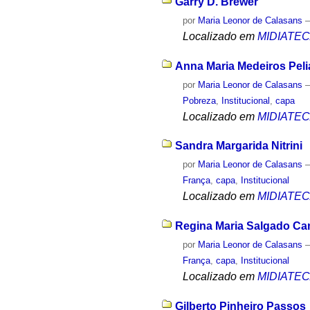
Garry D. Brewer
por
Maria Leonor de Calasans
Localizado em
MIDIATE
Anna Maria Medeiros Pel
por
Maria Leonor de Calasans
Pobreza
,
Institucional
,
capa
Localizado em
MIDIATE
Sandra Margarida Nitrini
por
Maria Leonor de Calasans
França
,
capa
,
Institucional
Localizado em
MIDIATE
Regina Maria Salgado C
por
Maria Leonor de Calasans
França
,
capa
,
Institucional
Localizado em
MIDIATE
Gilberto Pinheiro Passos