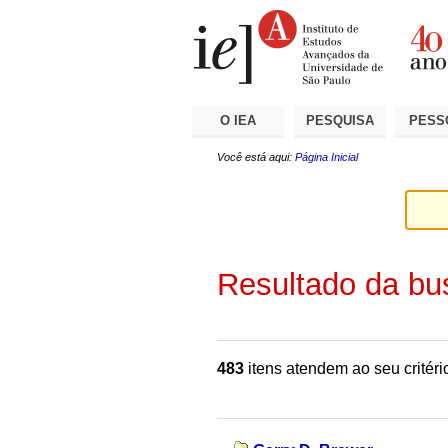
Ir
Ferramentas
Seções
para
Pessoais
o
conteúdo.
|
Ir
para
a
O IEA
PESQUISA
PESS
navegação
Você está aqui:
Página Inicial
Resultado da bu
483
itens atendem ao seu critéri