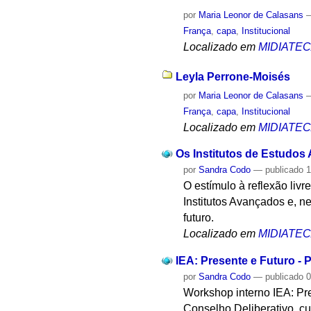
por
Maria Leonor de Calasans
França
,
capa
,
Institucional
Localizado em
MIDIATE
Leyla Perrone-Moisés
por
Maria Leonor de Calasans
França
,
capa
,
Institucional
Localizado em
MIDIATE
Os Institutos de Estudos
por
Sandra Codo
—
publicado
1
O estímulo à reflexão livr
Institutos Avançados e, n
futuro.
Localizado em
MIDIATE
IEA: Presente e Futuro - P
por
Sandra Codo
—
publicado
0
Workshop interno IEA: Pre
Conselho Deliberativo, cur