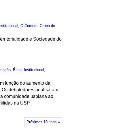
nstitucional
,
O Comum
,
Grupo de
erritorialidade e Sociedade do
rmação
,
Ética
,
Institucional
,
 em função do aumento da
a. Os debatedores analisaram
a da comunidade uspiana ao
mitidas na USP.
Próximos 10 itens »