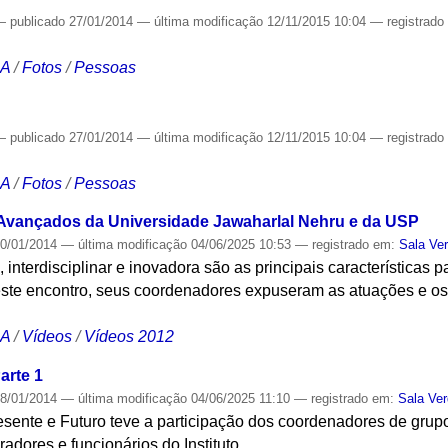
—
publicado
27/01/2014
—
última modificação
12/11/2015 10:04
— registrad
CA
/
Fotos
/
Pessoas
—
publicado
27/01/2014
—
última modificação
12/11/2015 10:04
— registrad
CA
/
Fotos
/
Pessoas
 Avançados da Universidade Jawaharlal Nehru e da USP
0/01/2014
—
última modificação
04/06/2025 10:53
— registrado em:
Sala Ve
e, interdisciplinar e inovadora são as principais características
este encontro, seus coordenadores expuseram as atuações e os 
CA
/
Vídeos
/
Vídeos 2012
arte 1
8/01/2014
—
última modificação
04/06/2025 11:10
— registrado em:
Sala Ve
sente e Futuro teve a participação dos coordenadores de grupo
adores e funcionários do Instituto.