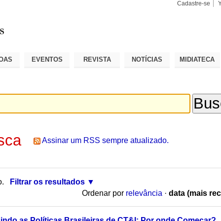
Cadastre-se
Busca
Busca
Avançad
OAS
EVENTOS
REVISTA
NOTÍCIAS
MIDIATECA
sca
Assinar um RSS sempre atualizado.
o.
Filtrar os resultados
Ordenar por
relevância
·
data (mais rec
ndo as Políticas Brasileiras de CT&I: Por onde Começar?