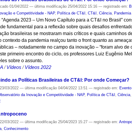
icado
01/04/2022
—
última modificação
25/04/2022 15:16
— registrado em:
B
novação e Competitividade - NAP
,
Política de CT&I
,
CT&I
,
Ciência
,
Pandemia
o “Agenda 2023 – Um Novo Capítulo para a CT&I no Brasil” con
ade fundamental para a reflexão sobre quais desafios enfrentad
vação brasileiras se mostraram mais críticos e quais caminhos 
 o contexto da pandemia realçou tanto o front quanto as ameaç
 públicas – notadamente no campo da inovação – “foram alvo de 
ste primeiro encontro do ciclo, os professores Luiz Eugênio Mel
les sobre o assunto.
CA
/
Vídeos
/
Vídeos 2022
ndo as Políticas Brasileiras de CT&I: Por onde Começar?
23/03/2022
—
última modificação
04/04/2022 13:51
— registrado em:
Evento
bservatório da Inovação e Competitividade - NAP
,
Política de CT&I
,
Ciência
S
Antropoceno
22/03/2022
—
última modificação
25/04/2023 15:27
— registrado em:
Antrop
a
,
Conhecimento