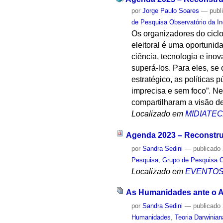
por
Jorge Paulo Soares
—
publ
de Pesquisa Observatório da I
Os organizadores do cicl
eleitoral é uma oportunid
ciência, tecnologia e ino
superá-los. Para eles, se
estratégico, as políticas
imprecisa e sem foco”. Ne
compartilharam a visão de
Localizado em
MIDIATE
Agenda 2023 – Reconstrui
por
Sandra Sedini
—
publicado
Pesquisa
,
Grupo de Pesquisa O
Localizado em
EVENTO
As Humanidades ante o 
por
Sandra Sedini
—
publicado
Humanidades
,
Teoria Darwinian