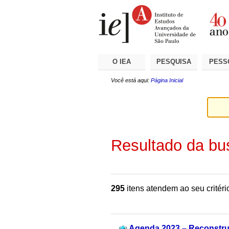
Ir
Ferramentas
Seções
para
Pessoais
o
conteúdo.
|
Ir
para
a
O IEA
PESQUISA
PESS
navegação
Você está aqui:
Página Inicial
Resultado da bu
295
itens atendem ao seu critéri
Agenda 2023 – Reconstrui