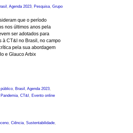
rasil
,
Agenda 2023
,
Pesquisa
,
Grupo
sideram que o período
os nos últimos anos pela
devem ser adotados para
as à CT&I no Brasil, no campo
crítica pela sua abordagem
lo e Glauco Arbix
 público
,
Brasil
,
Agenda 2023
,
,
Pandemia
,
CT&I
,
Evento online
oceno
,
Ciência
,
Sustentabilidade
,