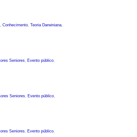
a
,
Conhecimento
,
Teoria Darwiniana
,
sores Seniores
,
Evento público
,
sores Seniores
,
Evento público
,
sores Seniores
,
Evento público
,