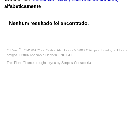
alfabeticamente
Nenhum resultado foi encontrado.
®
O
Plone
- CMS/WCM de Código Aberto
tem
©
2000-2026 pela
Fundação Plone
e
amigos. Distribuído sob a
Licença GNU GPL
.
This Plone Theme brought to you by
Simples Consultoria
.