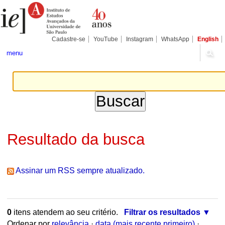
Ir
Ferramentas
para
Pessoais
o
conteúdo.
|
Cadastre-se
YouTube
Instagram
WhatsApp
English
Ir
para
menu
a
navegação
Resultado da busca
Assinar um RSS sempre atualizado.
0
itens atendem ao seu critério.
Filtrar os resultados
Ordenar por
relevância
·
data (mais recente primeiro)
·