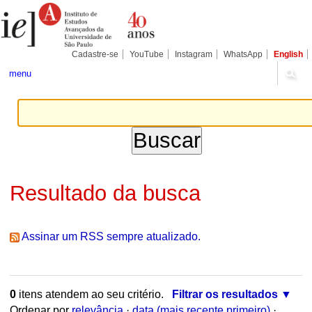
Ir
Ferramentas
para
Pessoais
o
conteúdo.
|
Cadastre-se
YouTube
Instagram
WhatsApp
English
Ir
para
menu
a
navegação
Resultado da busca
Assinar um RSS sempre atualizado.
0
itens atendem ao seu critério.
Filtrar os resultados
Ordenar por
relevância
·
data (mais recente primeiro)
·