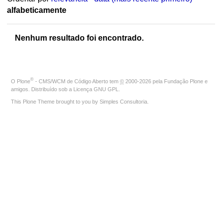
alfabeticamente
Nenhum resultado foi encontrado.
®
O
Plone
- CMS/WCM de Código Aberto
tem
©
2000-2026 pela
Fundação Plone
e
amigos. Distribuído sob a
Licença GNU GPL
.
This Plone Theme brought to you by
Simples Consultoria
.