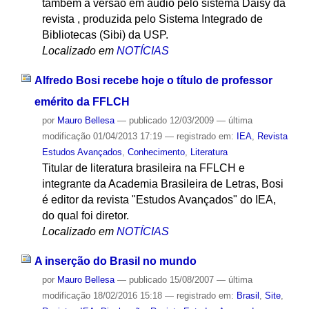
também a versão em áudio pelo sistema Daisy da
revista , produzida pelo Sistema Integrado de
Bibliotecas (Sibi) da USP.
Localizado em
NOTÍCIAS
Alfredo Bosi recebe hoje o título de professor
emérito da FFLCH
por
Mauro Bellesa
—
publicado
12/03/2009
—
última
modificação
01/04/2013 17:19
— registrado em:
IEA
,
Revista
Estudos Avançados
,
Conhecimento
,
Literatura
Titular de literatura brasileira na FFLCH e
integrante da Academia Brasileira de Letras, Bosi
é editor da revista "Estudos Avançados" do IEA,
do qual foi diretor.
Localizado em
NOTÍCIAS
A inserção do Brasil no mundo
por
Mauro Bellesa
—
publicado
15/08/2007
—
última
modificação
18/02/2016 15:18
— registrado em:
Brasil
,
Site
,