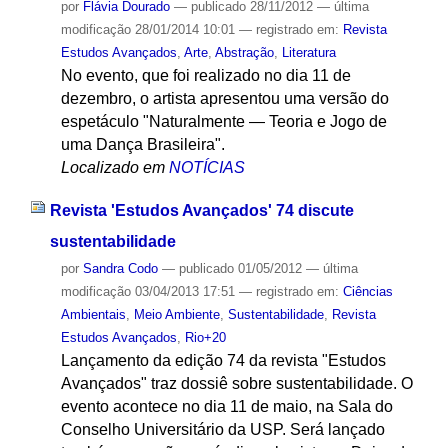
por
Flávia Dourado
—
publicado
28/11/2012
—
última
modificação
28/01/2014 10:01
— registrado em:
Revista
Estudos Avançados
,
Arte
,
Abstração
,
Literatura
No evento, que foi realizado no dia 11 de
dezembro, o artista apresentou uma versão do
espetáculo "Naturalmente — Teoria e Jogo de
uma Dança Brasileira".
Localizado em
NOTÍCIAS
Revista 'Estudos Avançados' 74 discute
sustentabilidade
por
Sandra Codo
—
publicado
01/05/2012
—
última
modificação
03/04/2013 17:51
— registrado em:
Ciências
Ambientais
,
Meio Ambiente
,
Sustentabilidade
,
Revista
Estudos Avançados
,
Rio+20
Lançamento da edição 74 da revista "Estudos
Avançados" traz dossiê sobre sustentabilidade. O
evento acontece no dia 11 de maio, na Sala do
Conselho Universitário da USP. Será lançado