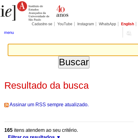
Ir
Ferramentas
Seções
para
Pessoais
o
conteúdo.
|
Cadastre-se
YouTube
Instagram
WhatsApp
English
Ir
para
menu
a
navegação
Resultado da busca
Assinar um RSS sempre atualizado.
165
itens atendem ao seu critério.
Filtrar os resultados