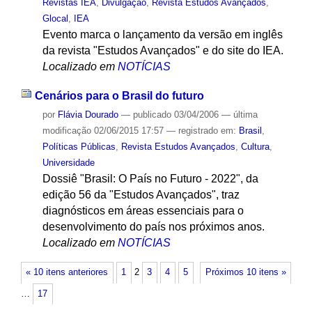
Revistas IEA
,
Divulgação
,
Revista Estudos Avançados
,
Glocal
,
IEA
Evento marca o lançamento da versão em inglês
da revista "Estudos Avançados" e do site do IEA.
Localizado em
NOTÍCIAS
Cenários para o Brasil do futuro
por
Flávia Dourado
—
publicado
03/04/2006
—
última
modificação
02/06/2015 17:57
— registrado em:
Brasil
,
Políticas Públicas
,
Revista Estudos Avançados
,
Cultura
,
Universidade
Dossiê "Brasil: O País no Futuro - 2022", da
edição 56 da "Estudos Avançados", traz
diagnósticos em áreas essenciais para o
desenvolvimento do país nos próximos anos.
Localizado em
NOTÍCIAS
« 10 itens anteriores
1
2
3
4
5
Próximos 10 itens »
…
17