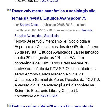
Localizado em
NOTÍCIAS
Desenvolvimento econômico e sociologia são
temas da revista 'Estudos Avançados' 75
por
Sandra Codo
—
publicado
07/08/2012
—
última
modificação
02/06/2015 18:02
— registrado em:
Revista
Estudos Avançados
,
Sociologia
"Novo-Desenvolvimentismo" e "Sociologia e
Esperança" são os temas dos dossiês do número
75 da revista "Estudos Avançados", a ser lançado
no dia 29 de agosto, às 17h, no IEA, com
conferência de Luiz Carlos Bresser-Pereira,
professor emérito da FGV-SP. Os comentadores
serão Antonio Carlos Macedo e Silva, da
Unicamp, e Samuel de Abreu Pessôa, da FGV-RJ.
A versão digital da edição já está disponível na
Scientific Electronic Library Online ( ).
Localizado em
NOTÍCIAS
Debate sobre a Rio+20 marca lançamento de