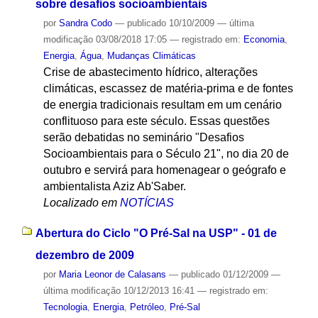
sobre desafios socioambientais
por
Sandra Codo
—
publicado
10/10/2009
—
última
modificação
03/08/2018 17:05
— registrado em:
Economia
,
Energia
,
Água
,
Mudanças Climáticas
Crise de abastecimento hídrico, alterações
climáticas, escassez de matéria-prima e de fontes
de energia tradicionais resultam em um cenário
conflituoso para este século. Essas questões
serão debatidas no seminário "Desafios
Socioambientais para o Século 21", no dia 20 de
outubro e servirá para homenagear o geógrafo e
ambientalista Aziz Ab'Saber.
Localizado em
NOTÍCIAS
Abertura do Ciclo "O Pré-Sal na USP" - 01 de
dezembro de 2009
por
Maria Leonor de Calasans
—
publicado
01/12/2009
—
última modificação
10/12/2013 16:41
— registrado em:
Tecnologia
,
Energia
,
Petróleo
,
Pré-Sal