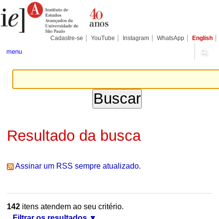
Ir
Ferramentas
Seções
para
Pessoais
o
conteúdo.
|
Cadastre-se
YouTube
Instagram
WhatsApp
English
Ir
para
menu
a
navegação
Resultado da busca
Assinar um RSS sempre atualizado.
142
itens atendem ao seu critério.
Filtrar os resultados