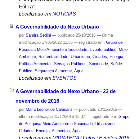
Eólica".
Localizado em
NOTÍCIAS
A Governabilidade do Nexo Urbano
por
Sandra Sedini
—
publicado
25/10/2016
—
última
modificação
17/05/2022 11:36
— registrado em:
Grupo de
Pesquisa Meio Ambiente e Sociedade
,
Evento público
,
Meio
Ambiente
,
Sustentabilidade
,
Urbanismo
,
Cidades
,
Energia
,
Política Ambiental
,
Serviços Públicos
,
Sociedade
,
Saúde
Pública
,
Segurança Alimentar
,
Água
Localizado em
EVENTOS
A Governabilidade do Nexo Urbano - 23 de
novembro de 2016
por
Maria Leonor de Calasans
—
publicado
23/11/2016
—
última modificação
13/12/2016 15:37
— registrado em:
Grupo
de Pesquisa Meio Ambiente e Sociedade
,
Urbanismo
,
Cidades
,
Energia
,
Alimentos
,
Água
Localizado em
MIDIATECA
/
Fotos
/
Eventos 2016