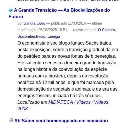
A Grande Transição — As Biocivilizações do
Futuro
por
Sandra Codo
—
publicado
11/03/2014
—
última
modificação
03/06/2025 10:51
— registrado em:
O Comum
,
Biocombustíveis
,
Energia
O economista e sociólogo Ignacy Sachs tratou,
nesta exposição, sobre a transição gradual da era
do petróleo para as novas fontes de bioenergias.
Ele salientou ser esta a terceira grande transição
na longa história da co-evolução da espécie
humana com a biosfera, depois da revolução
neolítica há 12 mil anos, e que foi marcada pela
domesticação de vegetais e animas, e da era das
energias fósseis, iniciada há três séculos.
Localizado em
MIDIATECA
/
Vídeos
/
Vídeos
2008
Ab'Sáber será homenageado em seminário