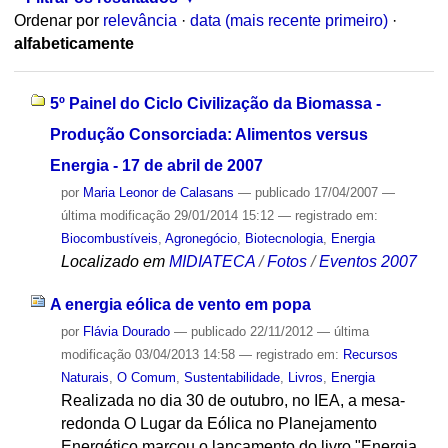
Ordenar por
relevância
·
data (mais recente primeiro)
·
alfabeticamente
5º Painel do Ciclo Civilização da Biomassa -
Produção Consorciada: Alimentos versus
Energia - 17 de abril de 2007
por
Maria Leonor de Calasans
—
publicado
17/04/2007
—
última modificação
29/01/2014 15:12
— registrado em:
Biocombustíveis
,
Agronegócio
,
Biotecnologia
,
Energia
Localizado em
MIDIATECA
/
Fotos
/
Eventos 2007
A energia eólica de vento em popa
por
Flávia Dourado
—
publicado
22/11/2012
—
última
modificação
03/04/2013 14:58
— registrado em:
Recursos
Naturais
,
O Comum
,
Sustentabilidade
,
Livros
,
Energia
Realizada no dia 30 de outubro, no IEA, a mesa-
redonda O Lugar da Eólica no Planejamento
Energético marcou o lançamento do livro "Energia