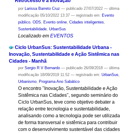
Retrocesso e a Inovação
por
Larissa Barreto Cruz
—
publicado
27/07/2022
—
última
modificação
05/10/2022 13:37
— registrado em:
Evento
público
,
ODS
,
Evento online
,
Cidades inteligentes
,
Sustentabilidade
,
UrbanSus
Localizado em
EVENTOS
Ciclo UrbanSus: Sustentabilidade Urbana -
Inovação, Sustentabilidade e Ação Sistêmica nas
Cidades - Manhã
por
Sergio R V Bernardo
—
publicado
26/09/2018
—
última
modificação
18/09/2019 11:52
— registrado em:
UrbanSus
,
Urbanismo
,
Programa Ano Sabático
O encontro "Inovação, Sustentabilidade e Ação
Sistêmica nas Cidades", segundo seminário do
Ciclo UrbanSus, teve como objetivo debater a
relação entre tecnologia e sustentabilidade,
analisando como a tecnologia pode ser utilizada
de forma transversal e sistêmica para contribuir
com o desenvolvimento sustentável das cidades