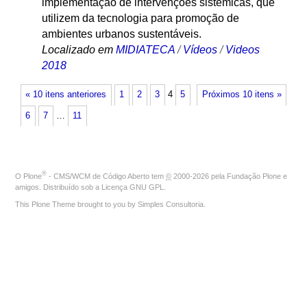
implementação de intervenções sistêmicas, que
utilizem da tecnologia para promoção de
ambientes urbanos sustentáveis.
Localizado em
MIDIATECA
/
Vídeos
/
Videos
2018
« 10 itens anteriores
1
2
3
4
5
Próximos 10 itens »
6
7
…
11
®
O
Plone
- CMS/WCM de Código Aberto
tem
©
2000-2026 pela
Fundação Plone
e
amigos. Distribuído sob a
Licença GNU GPL
.
This Plone Theme brought to you by
Simples Consultoria
.