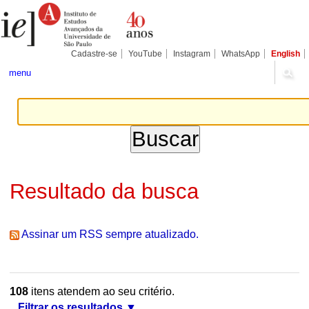
Ir
Ferramentas
Seções
para
Pessoais
o
conteúdo.
|
Cadastre-se
YouTube
Instagram
WhatsApp
English
Ir
para
menu
a
navegação
Resultado da busca
Assinar um RSS sempre atualizado.
108
itens atendem ao seu critério.
Filtrar os resultados