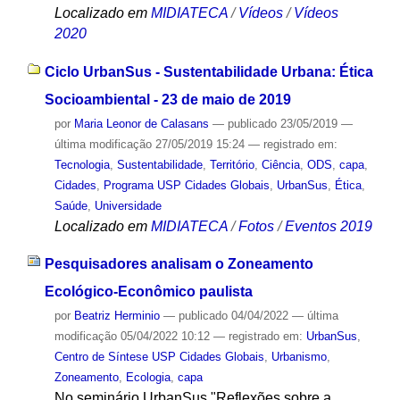
Localizado em
MIDIATECA
/
Vídeos
/
Vídeos
2020
Ciclo UrbanSus - Sustentabilidade Urbana: Ética
Socioambiental - 23 de maio de 2019
por
Maria Leonor de Calasans
—
publicado
23/05/2019
—
última modificação
27/05/2019 15:24
— registrado em:
Tecnologia
,
Sustentabilidade
,
Território
,
Ciência
,
ODS
,
capa
,
Cidades
,
Programa USP Cidades Globais
,
UrbanSus
,
Ética
,
Saúde
,
Universidade
Localizado em
MIDIATECA
/
Fotos
/
Eventos 2019
Pesquisadores analisam o Zoneamento
Ecológico-Econômico paulista
por
Beatriz Herminio
—
publicado
04/04/2022
—
última
modificação
05/04/2022 10:12
— registrado em:
UrbanSus
,
Centro de Síntese USP Cidades Globais
,
Urbanismo
,
Zoneamento
,
Ecologia
,
capa
No seminário UrbanSus "Reflexões sobre a