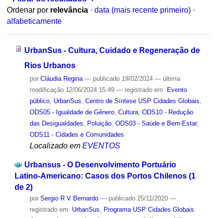
Ordenar por
relevância
·
data (mais recente primeiro)
·
alfabeticamente
UrbanSus - Cultura, Cuidado e Regeneração de
Rios Urbanos
por
Cláudia Regina
—
publicado
19/02/2024
—
última
modificação
12/06/2024 15:49
— registrado em:
Evento
público
,
UrbanSus
,
Centro de Síntese USP Cidades Globais
,
ODS05 - Igualdade de Gênero
,
Cultura
,
ODS10 - Redução
das Desigualdades
,
Poluição
,
ODS03 - Saúde e Bem-Estar
,
ODS11 - Cidades e Comunidades
Localizado em
EVENTOS
Urbansus - O Desenvolvimento Portuário
Latino-Americano: Casos dos Portos Chilenos (1
de 2)
por
Sergio R V Bernardo
—
publicado
25/11/2020
—
registrado em:
UrbanSus
,
Programa USP Cidades Globais