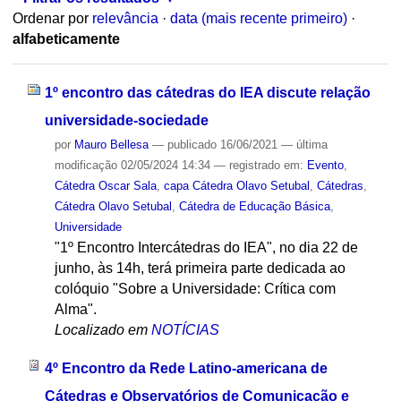
Ordenar por
relevância
·
data (mais recente primeiro)
·
alfabeticamente
1º encontro das cátedras do IEA discute relação
universidade-sociedade
por
Mauro Bellesa
—
publicado
16/06/2021
—
última
modificação
02/05/2024 14:34
— registrado em:
Evento
,
Cátedra Oscar Sala
,
capa Cátedra Olavo Setubal
,
Cátedras
,
Cátedra Olavo Setubal
,
Cátedra de Educação Básica
,
Universidade
"1º Encontro Intercátedras do IEA", no dia 22 de
junho, às 14h, terá primeira parte dedicada ao
colóquio "Sobre a Universidade: Crítica com
Alma".
Localizado em
NOTÍCIAS
4º Encontro da Rede Latino-americana de
Cátedras e Observatórios de Comunicação e