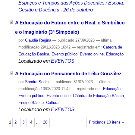
Espaços e Tempos das Ações Docentes
/
Escola:
Gestão e Docência - 26 de outubro
A Educação do Futuro entre o Real, o Simbólico
e o Imaginário (3º Simpósio)
por
Cláudia Regina
—
publicado
27/09/2023
—
última
modificação
29/11/2023 16:42
— registrado em:
Cátedra de
Educação Básica
,
Evento público
,
Evento online
,
Educação
Localizado em
EVENTOS
A Educação no Pensamento de Lélia González
por
Sandra Sedini
—
publicado
31/07/2023
—
última
modificação
10/08/2023 11:42
— registrado em:
Educação
,
Evento público
,
Evento online
,
Cátedra de Educação Básica
,
Ensino Básico
,
Cultura
Localizado em
EVENTOS
1
2
3
4
…
28
Próximos 10 itens »