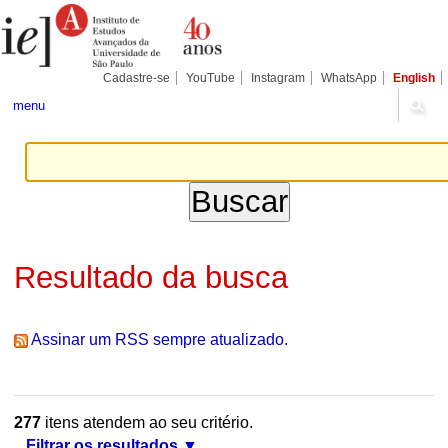
Ir
Ferramentas
Seções
para
Pessoais
o
conteúdo.
|
Cadastre-se
YouTube
Instagram
WhatsApp
English
Ir
para
menu
a
navegação
Resultado da busca
Assinar um RSS sempre atualizado.
277
itens atendem ao seu critério.
Filtrar os resultados