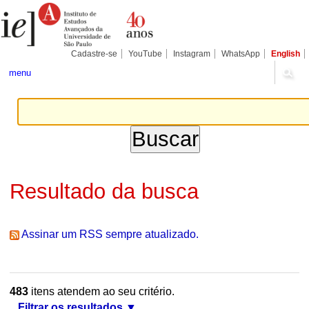
Ir
Ferramentas
Seções
para
Pessoais
o
conteúdo.
|
Cadastre-se
YouTube
Instagram
WhatsApp
English
Ir
para
menu
a
navegação
Resultado da busca
Assinar um RSS sempre atualizado.
483
itens atendem ao seu critério.
Filtrar os resultados