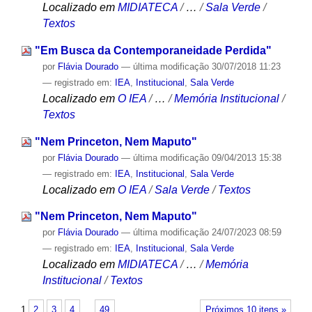
Localizado em
MIDIATECA
/
…
/
Sala Verde
/
Textos
"Em Busca da Contemporaneidade Perdida"
por
Flávia Dourado
—
última modificação
30/07/2018 11:23
— registrado em:
IEA
,
Institucional
,
Sala Verde
Localizado em
O IEA
/
…
/
Memória Institucional
/
Textos
"Nem Princeton, Nem Maputo"
por
Flávia Dourado
—
última modificação
09/04/2013 15:38
— registrado em:
IEA
,
Institucional
,
Sala Verde
Localizado em
O IEA
/
Sala Verde
/
Textos
"Nem Princeton, Nem Maputo"
por
Flávia Dourado
—
última modificação
24/07/2023 08:59
— registrado em:
IEA
,
Institucional
,
Sala Verde
Localizado em
MIDIATECA
/
…
/
Memória
Institucional
/
Textos
1
2
3
4
…
49
Próximos 10 itens »