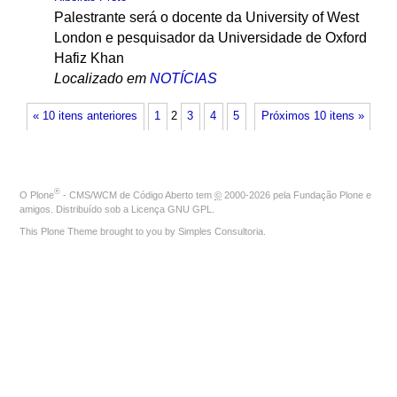
Palestrante será o docente da University of West
London e pesquisador da Universidade de Oxford
Hafiz Khan
Localizado em
NOTÍCIAS
« 10 itens anteriores
1
2
3
4
5
Próximos 10 itens »
®
O
Plone
- CMS/WCM de Código Aberto
tem
©
2000-2026 pela
Fundação Plone
e
amigos. Distribuído sob a
Licença GNU GPL
.
This Plone Theme brought to you by
Simples Consultoria
.