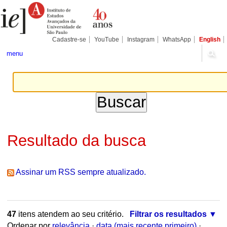
Ir
Ferramentas
Seções
para
Pessoais
o
conteúdo.
|
Cadastre-se
YouTube
Instagram
WhatsApp
English
Ir
para
menu
a
navegação
Resultado da busca
Assinar um RSS sempre atualizado.
47
itens atendem ao seu critério.
Filtrar os resultados
Ordenar por
relevância
·
data (mais recente primeiro)
·