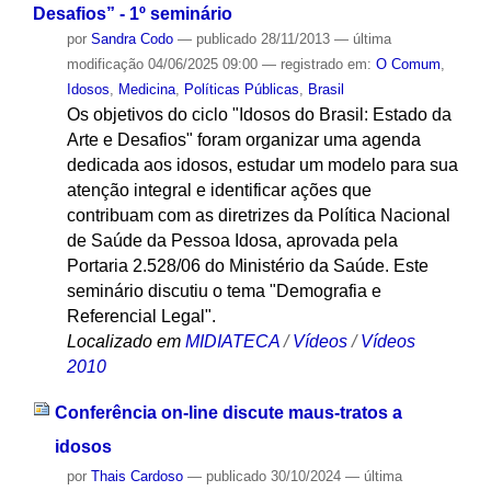
Desafios” - 1º seminário
por
Sandra Codo
—
publicado
28/11/2013
—
última
modificação
04/06/2025 09:00
— registrado em:
O Comum
,
Idosos
,
Medicina
,
Políticas Públicas
,
Brasil
Os objetivos do ciclo "Idosos do Brasil: Estado da
Arte e Desafios" foram organizar uma agenda
dedicada aos idosos, estudar um modelo para sua
atenção integral e identificar ações que
contribuam com as diretrizes da Política Nacional
de Saúde da Pessoa Idosa, aprovada pela
Portaria 2.528/06 do Ministério da Saúde. Este
seminário discutiu o tema "Demografia e
Referencial Legal".
Localizado em
MIDIATECA
/
Vídeos
/
Vídeos
2010
Conferência on-line discute maus-tratos a
idosos
por
Thais Cardoso
—
publicado
30/10/2024
—
última