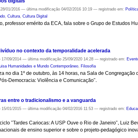
s digitais
28/01/2016
—
última modificação
04/02/2016 10:19
— registrado em:
Polític
udo
,
Cultura
,
Cultura Digital
to, professor emérito da ECA, fala sobre o Grupo de Estudos 
S
ivíduo no contexto da temporalidade acelerada
o
17/09/2014
—
última modificação
25/09/2020 14:28
— registrado em:
Event
uisa Humanidades e Mundo Contemporâneo
,
Filosofia
za no dia 1º de outubro, às 14 horas, na Sala de Congregação 
Pós-Democracia: Violência e Comunicação".
S
ras entre o tradicionalismo e a vanguarda
o
15/01/2015
—
última modificação
04/02/2016 11:53
— registrado em:
Educa
ciclo "Tardes Cariocas: A USP Ouve o Rio de Janeiro", Luiz Be
 nacionais de ensino superior e sobre o projeto-pedagógico in
S