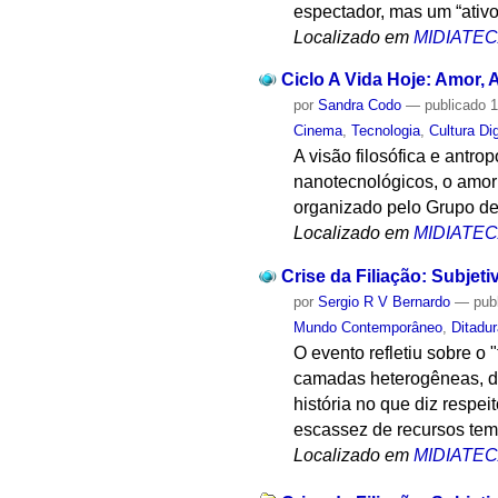
espectador, mas um “ativo 
Localizado em
MIDIATE
Ciclo A Vida Hoje: Amor, 
por
Sandra Codo
—
publicado
1
Cinema
,
Tecnologia
,
Cultura Dig
A visão filosófica e antr
nanotecnológicos, o amor 
organizado pelo Grupo de
Localizado em
MIDIATE
Crise da Filiação: Subjet
por
Sergio R V Bernardo
—
pub
Mundo Contemporâneo
,
Ditadu
O evento refletiu sobre o
camadas heterogêneas, do
história no que diz respe
escassez de recursos tem
Localizado em
MIDIATE