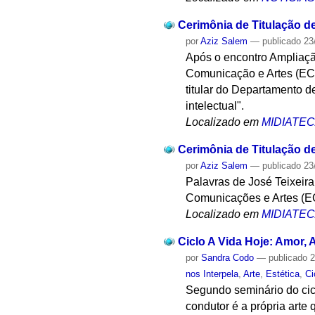
Cerimônia de Titulação d
por
Aziz Salem
—
publicado
23
Após o encontro Ampliaçã
Comunicação e Artes (ECA
titular do Departamento d
intelectual".
Localizado em
MIDIATE
Cerimônia de Titulação d
por
Aziz Salem
—
publicado
23
Palavras de José Teixeir
Comunicações e Artes (E
Localizado em
MIDIATE
Ciclo A Vida Hoje: Amor, A
por
Sandra Codo
—
publicado
2
nos Interpela
,
Arte
,
Estética
,
Ci
Segundo seminário do ciclo
condutor é a própria arte