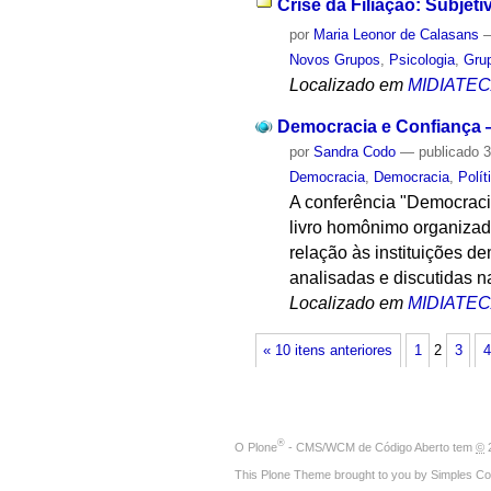
Crise da Filiação: Subjet
por
Maria Leonor de Calasans
Novos Grupos
,
Psicologia
,
Gru
Localizado em
MIDIATE
Democracia e Confiança 
por
Sandra Codo
—
publicado
3
Democracia
,
Democracia
,
Polít
A conferência "Democraci
livro homônimo organizad
relação às instituições 
analisadas e discutidas n
Localizado em
MIDIATE
« 10 itens anteriores
1
2
3
4
®
O
Plone
- CMS/WCM de Código Aberto
tem
©
2
This Plone Theme brought to you by
Simples Co