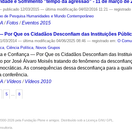
ividade e Sofrimento "tempo da agressão" - 11 de março de 
—
publicado
12/03/2015
—
última modificação
04/02/2016 11:21
— registrad
po de Pesquisa Humanidades e Mundo Contemporâneo
CA
/
Fotos
/
Eventos 2015
— Por Que os Cidadãos Desconfiam das Instituições Públi
1/03/2014
—
última modificação
04/06/2025 08:46
— registrado em:
O Com
ica
,
Ciência Política
,
Novos Grupos
a e Confiança — Por Que os Cidadãos Desconfiam das Institu
o por José Álvaro Moisés tratando do fenômeno da desconfian
democráticas. As consequências dessa desconfiança para a qua
a conferência.
CA
/
Vídeos
/
Vídeos 2010
5
…
8
000-2026 pela
Fundação Plone
e amigos. Distribuído sob a
Licença GNU GPL
.
nsultoria
.