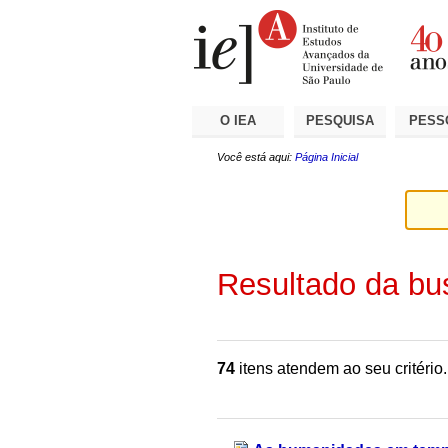
Ir
Ferramentas
Seções
para
Pessoais
o
conteúdo.
|
Ir
para
a
O IEA
PESQUISA
PESS
navegação
Você está aqui:
Página Inicial
Resultado da bu
74
itens atendem ao seu critério.