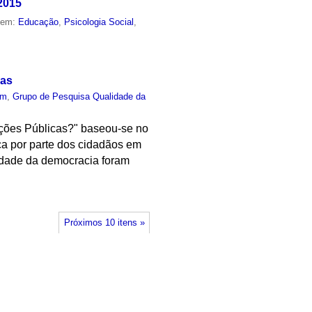
2015
o em:
Educação
,
Psicologia Social
,
cas
um
,
Grupo de Pesquisa Qualidade da
ições Públicas?" baseou-se no
ça por parte dos cidadãos em
lidade da democracia foram
Próximos 10 itens »