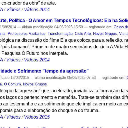
co-criador da obra” de arte.
CA
/
Vídeos
/
Vídeos 2014
Arte, Política - O Amor em Tempos Tecnológicos: Ela na Soli
1/08/2014
—
última modificação
04/06/2025 15:59
— registrado em:
Grupo de
ital
,
Professores Visitantes
,
Transformação
,
Ciclo Arte
,
Novos Grupos
,
Visit
opológica na discussão do filme Ela que coloca para a reflexão, 
“pós-humano”. Primeiro de quatro seminários do ciclo A Vida Hoj
 Pesquisa O Futuro nos Interpela.
CA
/
Vídeos
/
Vídeos 2014
ividade e Sofrimento "tempo da agressão"
licado
13/03/2015
—
última modificação
05/06/2025 07:53
— registrado em:
ra
,
O Comum
,
Novos Grupos
 "tempo da agressão" que, acelerado, inviabiliza a formação da
s laços do pertencimento e memória. Trata-se também das dif
ito ao testemunho e ao sofrimento que ele implica em meio ao 
porais para a elaboração do choque e do trauma.
CA
/
Vídeos
/
Vídeos 2015