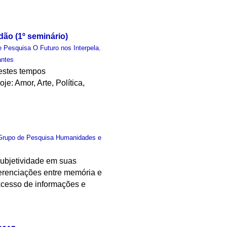
dão (1º seminário)
 Pesquisa O Futuro nos Interpela
,
antes
nestes tempos
e: Amor, Arte, Política,
Grupo de Pesquisa Humanidades e
 subjetividade em suas
erenciações entre memória e
excesso de informações e