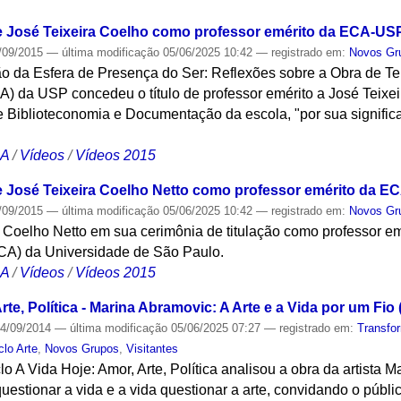
e José Teixeira Coelho como professor emérito da ECA-USP 
/09/2015
—
última modificação
05/06/2025 10:42
— registrado em:
Novos Gr
o da Esfera de Presença do Ser: Reflexões sobre a Obra de Te
) da USP concedeu o título de professor emérito a José Teixei
e Biblioteconomia e Documentação da escola, "por sua significat
CA
/
Vídeos
/
Vídeos 2015
e José Teixeira Coelho Netto como professor emérito da E
/09/2015
—
última modificação
05/06/2025 10:42
— registrado em:
Novos Gr
a Coelho Netto em sua cerimônia de titulação como professor e
CA) da Universidade de São Paulo.
CA
/
Vídeos
/
Vídeos 2015
rte, Política - Marina Abramovic: A Arte e a Vida por um Fio 
4/09/2014
—
última modificação
05/06/2025 07:27
— registrado em:
Transfo
clo Arte
,
Novos Grupos
,
Visitantes
 A Vida Hoje: Amor, Arte, Política analisou a obra da artista M
 questionar a vida e a vida questionar a arte, convidando o púb