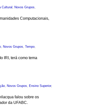
a Cultural
,
Novos Grupos
,
Humanidades Computacionais,
o
,
Novos Grupos
,
Tempo
,
do IRI, terá como tema
ção
,
Novos Grupos
,
Ensino Superior
,
vilacqua falou sobre os
ovador da UFABC.