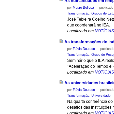
As humanidades em tempo
por
Mauro Bellesa
—
publicado
Transformação
,
Grupos de Est
José Teixeira Coelho Net
que coordenará no IEA.
Localizado em
NOTÍCIA
As transformações do ind
por
Flávia Dourado
—
publicad
Transformação
,
Grupo de Pesq
Seminário que o IEA reali
"Aceleração do Tempo e 
Localizado em
NOTÍCIA
As universidades brasilei
por
Flávia Dourado
—
publicad
Transformação
,
Universidade
Na quarta conferência do 
desafios das instituições
Localizado em
NOTÍCIA