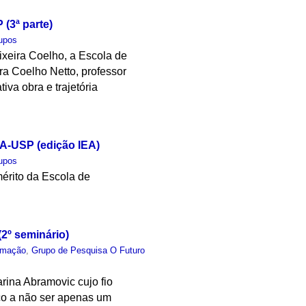
(3ª parte)
upos
ixeira Coelho, a Escola de
ra Coelho Netto, professor
iva obra e trajetória
CA-USP (edição IEA)
upos
mérito da Escola de
(2º seminário)
rmação
,
Grupo de Pesquisa O Futuro
arina Abramovic cujo fio
lico a não ser apenas um