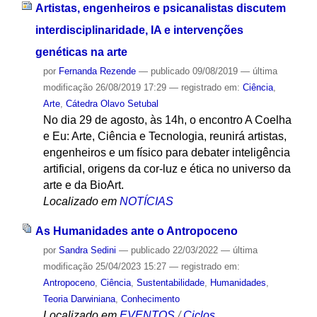
Artistas, engenheiros e psicanalistas discutem
interdisciplinaridade, IA e intervenções
genéticas na arte
por
Fernanda Rezende
—
publicado
09/08/2019
—
última
modificação
26/08/2019 17:29
— registrado em:
Ciência
,
Arte
,
Cátedra Olavo Setubal
No dia 29 de agosto, às 14h, o encontro A Coelha
e Eu: Arte, Ciência e Tecnologia, reunirá artistas,
engenheiros e um físico para debater inteligência
artificial, origens da cor-luz e ética no universo da
arte e da BioArt.
Localizado em
NOTÍCIAS
As Humanidades ante o Antropoceno
por
Sandra Sedini
—
publicado
22/03/2022
—
última
modificação
25/04/2023 15:27
— registrado em:
Antropoceno
,
Ciência
,
Sustentabilidade
,
Humanidades
,
Teoria Darwiniana
,
Conhecimento
Localizado em
EVENTOS
/
Ciclos