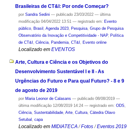
Brasileiras de CT&I: Por onde Começar?
por
Sandra Sedini
—
publicado
23/03/2022
—
última
modificação
04/04/2022 13:51
— registrado em:
Evento
público
,
Brasil
,
Agenda 2023
,
Pesquisa
,
Grupo de Pesquisa
Observatório da Inovação e Competitividade - NAP
,
Política
de CT&I
,
Ciência
,
Pandemia
,
CT&I
,
Evento online
Localizado em
EVENTOS
Arte, Cultura e Ciência e os Objetivos do
Desenvolvimento Sustentável I e II - As
Urgências do Futuro e Para qual Futuro? - 8 e 9
de agosto de 2019
por
Maria Leonor de Calasans
—
publicado
08/08/2019
—
última modificação
12/08/2019 14:24
— registrado em:
ODS
,
Ciência
,
Sustentabilidade
,
Arte
,
Cultura
,
Cátedra Olavo
Setubal
,
capa
Localizado em
MIDIATECA
/
Fotos
/
Eventos 2019