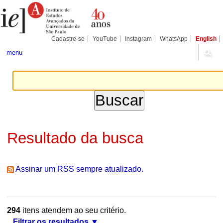
Ir
Ferramentas
Seções
para
Pessoais
o
conteúdo.
|
Cadastre-se
YouTube
Instagram
WhatsApp
English
Ir
para
menu
a
navegação
Resultado da busca
Assinar um RSS sempre atualizado.
294
itens atendem ao seu critério.
Filtrar os resultados