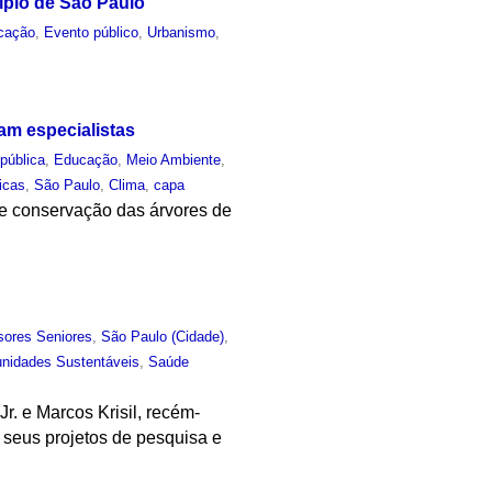
ípio de São Paulo
cação
,
Evento público
,
Urbanismo
,
am especialistas
pública
,
Educação
,
Meio Ambiente
,
licas
,
São Paulo
,
Clima
,
capa
 e conservação das árvores de
sores Seniores
,
São Paulo (Cidade)
,
nidades Sustentáveis
,
Saúde
r. e Marcos Krisil, recém-
 seus projetos de pesquisa e