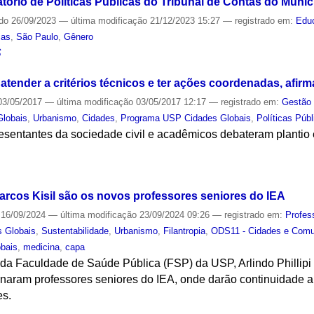
ório de Políticas Públicas do Tribunal de Contas do Munic
ado
26/09/2023
—
última modificação
21/12/2023 15:27
— registrado em:
Edu
cas
,
São Paulo
,
Gênero
S
tender a critérios técnicos e ter ações coordenadas, afirm
3/05/2017
—
última modificação
03/05/2017 12:17
— registrado em:
Gestão 
lobais
,
Urbanismo
,
Cidades
,
Programa USP Cidades Globais
,
Políticas Púb
resentantes da sociedade civil e acadêmicos debateram plantio
S
 Marcos Kisil são os novos professores seniores do IEA
16/09/2024
—
última modificação
23/09/2024 09:26
— registrado em:
Profes
s Globais
,
Sustentabilidade
,
Urbanismo
,
Filantropia
,
ODS11 - Cidades e Comu
bais
,
medicina
,
capa
s da Faculdade de Saúde Pública (FSP) da USP, Arlindo Phillipi J
rnaram professores seniores do IEA, onde darão continuidade a
es.
S