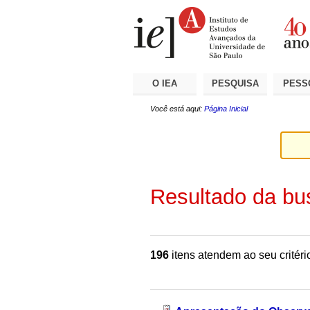
Ir
Ferramentas
Seções
para
Pessoais
o
conteúdo.
|
Ir
para
a
O IEA
PESQUISA
PESS
navegação
Você está aqui:
Página Inicial
Resultado da bu
196
itens atendem ao seu critéri