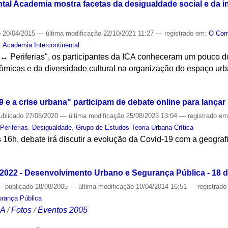
ntal Academia mostra facetas da desigualdade social e da i
o
20/04/2015
—
última modificação
22/10/2021 11:27
— registrado em:
O Co
,
Academia Intercontinental
s ↔ Periferias", os participantes da ICA conheceram um pouco 
micas e da diversidade cultural na organização do espaço urba
S
9 e a crise urbana" participam de debate online para lançar
ublicado
27/08/2020
—
última modificação
25/08/2023 13:04
— registrado e
,
Periferias
,
Desigualdade
,
Grupo de Estudos Teoria Urbana Crítica
 16h, debate irá discutir a evolução da Covid-19 com a geografi
S
- 2022 - Desenvolvimento Urbano e Segurança Pública - 18 
—
publicado
18/08/2005
—
última modificação
10/04/2014 16:51
— registrad
rança Pública
CA
/
Fotos
/
Eventos 2005