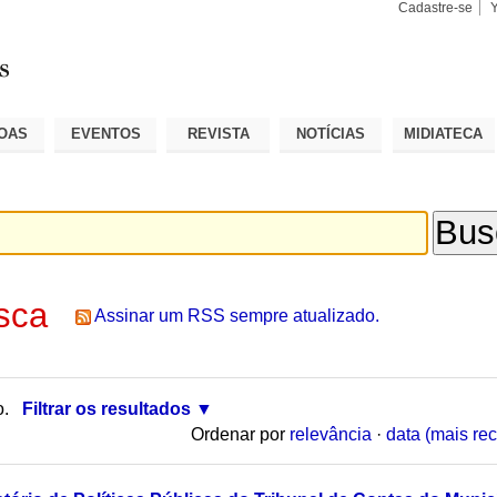
Cadastre-se
Busca
Busca
Avançad
OAS
EVENTOS
REVISTA
NOTÍCIAS
MIDIATECA
sca
Assinar um RSS sempre atualizado.
o.
Filtrar os resultados
Ordenar por
relevância
·
data (mais rec