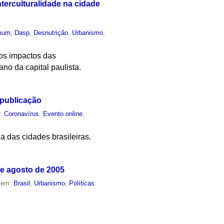
nterculturalidade na cidade
mum
,
Dasp
,
Desnutrição
,
Urbanismo
,
dos impactos das
no da capital paulista.
 publicação
m:
Coronavírus
,
Evento online
,
a das cidades brasileiras.
de agosto de 2005
o em:
Brasil
,
Urbanismo
,
Políticas