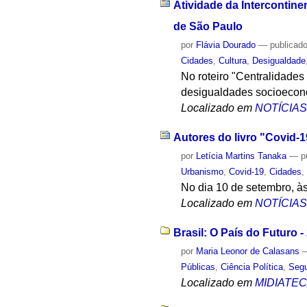
Atividade da Intercontine
de São Paulo
por
Flávia Dourado
—
publicad
Cidades
,
Cultura
,
Desigualdade
No roteiro "Centralidade
desigualdades socioeconô
Localizado em
NOTÍCIA
Autores do livro "Covid-1
por
Letícia Martins Tanaka
—
p
Urbanismo
,
Covid-19
,
Cidades
No dia 10 de setembro, às
Localizado em
NOTÍCIA
Brasil: O País do Futuro 
por
Maria Leonor de Calasans
Públicas
,
Ciência Política
,
Segu
Localizado em
MIDIATE