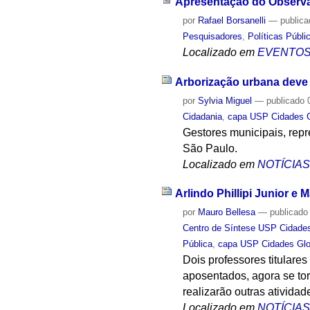
Apresentação do Observat
por
Rafael Borsanelli
—
public
Pesquisadores
,
Políticas Públi
Localizado em
EVENTO
Arborização urbana deve a
por
Sylvia Miguel
—
publicado
0
Cidadania
,
capa USP Cidades G
Gestores municipais, rep
São Paulo.
Localizado em
NOTÍCIA
Arlindo Phillipi Junior e
por
Mauro Bellesa
—
publicado
Centro de Síntese USP Cidade
Pública
,
capa USP Cidades Glo
Dois professores titulare
aposentados, agora se to
realizarão outras atividad
Localizado em
NOTÍCIA