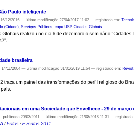
ão Paulo inteligente
16/12/2016
—
última modificação
27/04/2017 11:02
— registrado em:
Tecnol
lo (Cidade)
,
Serviços Públicos
,
capa USP Cidades Globais
lobais realizou no dia 6 de dezembro o seminário "Cidades 
s?".
S
ade brasileira
o
14/11/2004
—
última modificação
31/01/2019 11:54
— registrado em:
Revis
 traça um painel das transformações do perfil religioso do Bras
 país.
S
tacionais em uma Sociedade que Envelhece - 29 de março 
—
publicado
29/03/2011
—
última modificação
21/08/2013 11:31
— registrado
CA
/
Fotos
/
Eventos 2011