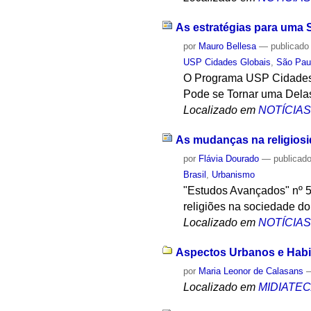
As estratégias para uma S
por
Mauro Bellesa
—
publicado
USP Cidades Globais
,
São Pau
O Programa USP Cidades G
Pode se Tornar uma Dela
Localizado em
NOTÍCIA
As mudanças na religiosid
por
Flávia Dourado
—
publicad
Brasil
,
Urbanismo
"Estudos Avançados" nº 52
religiões na sociedade do
Localizado em
NOTÍCIA
Aspectos Urbanos e Habi
por
Maria Leonor de Calasans
Localizado em
MIDIATE