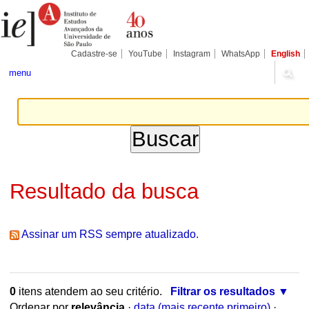
Ir
Ferramentas
para
Pessoais
o
conteúdo.
|
Cadastre-se
YouTube
Instagram
WhatsApp
English
Ir
para
menu
a
navegação
Resultado da busca
Assinar um RSS sempre atualizado.
0
itens atendem ao seu critério.
Filtrar os resultados
Ordenar por
relevância
·
data (mais recente primeiro)
·