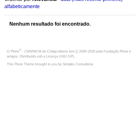
alfabeticamente
Nenhum resultado foi encontrado.
®
O
Plone
- CMS/WCM de Código Aberto
tem
©
2000-2026 pela
Fundação Plone
e
amigos. Distribuído sob a
Licença GNU GPL
.
This Plone Theme brought to you by
Simples Consultoria
.