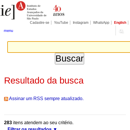
Ir
Ferramentas
Seções
para
Pessoais
o
conteúdo.
|
Cadastre-se
YouTube
Instagram
WhatsApp
English
Ir
para
menu
a
navegação
Resultado da busca
Assinar um RSS sempre atualizado.
283
itens atendem ao seu critério.
Filtrar os resultados