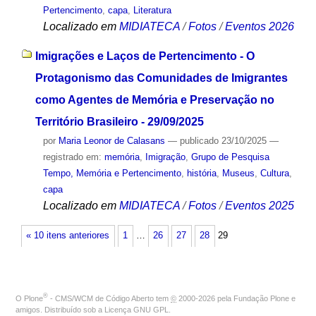
Pertencimento
,
capa
,
Literatura
Localizado em
MIDIATECA
/
Fotos
/
Eventos 2026
Imigrações e Laços de Pertencimento - O
Protagonismo das Comunidades de Imigrantes
como Agentes de Memória e Preservação no
Território Brasileiro - 29/09/2025
por
Maria Leonor de Calasans
—
publicado
23/10/2025
—
registrado em:
memória
,
Imigração
,
Grupo de Pesquisa
Tempo, Memória e Pertencimento
,
história
,
Museus
,
Cultura
,
capa
Localizado em
MIDIATECA
/
Fotos
/
Eventos 2025
« 10 itens anteriores
1
…
26
27
28
29
®
O
Plone
- CMS/WCM de Código Aberto
tem
©
2000-2026 pela
Fundação Plone
e
amigos. Distribuído sob a
Licença GNU GPL
.