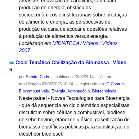
áreas de renovação de canaviais, cana para
produção de energia, obstáculos
socioeconômicos e institucionais sobre produção
de alimento e energia, as perspectivas de
produção da cana de açúcar e questões relativas
à produção de alimentos versus energia.
Localizado em
MIDIATECA
/
Vídeos
/
Vídeos
2007
Ciclo Temático Civilização da Biomassa - Vídeo
6
por
Sandra Codo
—
publicado
13/02/2014
—
última
modificação
03/06/2025 10:24
— registrado em:
O Comum
,
Biocombustíveis
,
Energia
,
Agronegócio
,
Biotecnologia
Neste painel - Novas Tecnologias para Bioenergia
- que dá sequencia ao ciclo temático especialistas
discutiram sobre células a combustível, biodiesel
de sebo bovino, etanol celulósico, gaseificação de
biomassa e políticas públicas para substituição do
diesel por biodiesel.