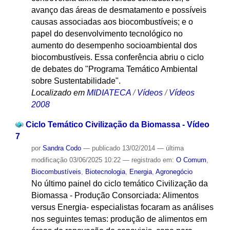
avanço das áreas de desmatamento e possíveis
causas associadas aos biocombustíveis; e o
papel do desenvolvimento tecnológico no
aumento do desempenho socioambiental dos
biocombustíveis. Essa conferência abriu o ciclo
de debates do "Programa Temático Ambiental
sobre Sustentabilidade".
Localizado em
MIDIATECA
/
Vídeos
/
Vídeos
2008
Ciclo Temático Civilização da Biomassa - Vídeo
7
por
Sandra Codo
—
publicado
13/02/2014
—
última
modificação
03/06/2025 10:22
— registrado em:
O Comum
,
Biocombustíveis
,
Biotecnologia
,
Energia
,
Agronegócio
No último painel do ciclo temático Civilização da
Biomassa - Produção Consorciada: Alimentos
versus Energia- especialistas focaram as análises
nos seguintes temas: produção de alimentos em