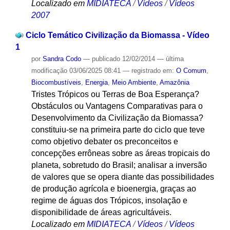
Localizado em
MIDIATECA
/
Vídeos
/
Vídeos
2007
Ciclo Temático Civilização da Biomassa - Vídeo
1
por
Sandra Codo
—
publicado
12/02/2014
—
última
modificação
03/06/2025 08:41
— registrado em:
O Comum
,
Biocombustíveis
,
Energia
,
Meio Ambiente
,
Amazônia
Tristes Trópicos ou Terras de Boa Esperança?
Obstáculos ou Vantagens Comparativas para o
Desenvolvimento da Civilização da Biomassa?
constituiu-se na primeira parte do ciclo que teve
como objetivo debater os preconceitos e
concepções errôneas sobre as áreas tropicais do
planeta, sobretudo do Brasil; analisar a inversão
de valores que se opera diante das possibilidades
de produção agrícola e bioenergia, graças ao
regime de águas dos Trópicos, insolação e
disponibilidade de áreas agricultáveis.
Localizado em
MIDIATECA
/
Vídeos
/
Vídeos