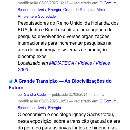
modificação
03/06/2025 16:13
— registrado em:
O Comum
,
Biocombustíveis
,
Energia
,
Grupo de Pesquisa Meio
Ambiente e Sociedade
Pesquisadores do Reino Unido, da Holanda, dos
EUA, Índia e Brasil discutiram uma agenda de
pesquisa envolvendo diversas organizações
internacionais para incrementar pesquisas na
área de bioenergia e sistemas de produção
biocomplexos.
Localizado em
MIDIATECA
/
Vídeos
/
Vídeos
2009
A Grande Transição — As Biocivilizações do
Futuro
por
Sandra Codo
—
publicado
11/03/2014
—
última
modificação
03/06/2025 10:51
— registrado em:
O Comum
,
Biocombustíveis
,
Energia
O economista e sociólogo Ignacy Sachs tratou,
nesta exposição, sobre a transição gradual da era
do petróleo para as novas fontes de bioenergias.