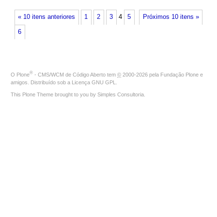
« 10 itens anteriores
1
2
3
4
5
Próximos 10 itens »
6
®
O
Plone
- CMS/WCM de Código Aberto
tem
©
2000-2026 pela
Fundação Plone
e
amigos. Distribuído sob a
Licença GNU GPL
.
This Plone Theme brought to you by
Simples Consultoria
.