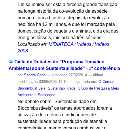
Ele salientou ser esta a terceira grande transição
na longa história da co-evolução da espécie
humana com a biosfera, depois da revolução
neolítica há 12 mil anos, e que foi marcada pela
domesticação de vegetais e animas, e da era das
energias fósseis, iniciada há três séculos.
Localizado em
MIDIATECA
/
Vídeos
/
Vídeos
2008
Ciclo de Debates do "Programa Temático
Ambiental sobre Sustentabilidade" - 1ª conferência
por
Sandra Codo
—
publicado
27/02/2014
—
última
modificação
03/06/2025 11:10
— registrado em:
O Comum
,
Biocombustíveis
,
Sustentabilidade
,
Grupo de Pesquisa Meio
Ambiente e Sociedade
No debate sobre "Sustentabilidade em
Biocombustíveis" os temas abordados foram a
utilização de critérios e indicadores de
sustentabilidade para produção de etanol; a
controvérsia alimento versus combustível; o