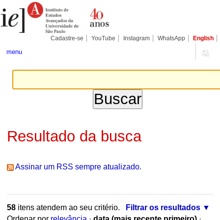
Ir
Ferramentas
Seções
para
Pessoais
o
conteúdo.
|
Cadastre-se
YouTube
Instagram
WhatsApp
English
Ir
para
menu
a
navegação
Resultado da busca
Assinar um RSS sempre atualizado.
58
itens atendem ao seu critério.
Filtrar os resultados
Ordenar por
relevância
·
data (mais recente primeiro)
·