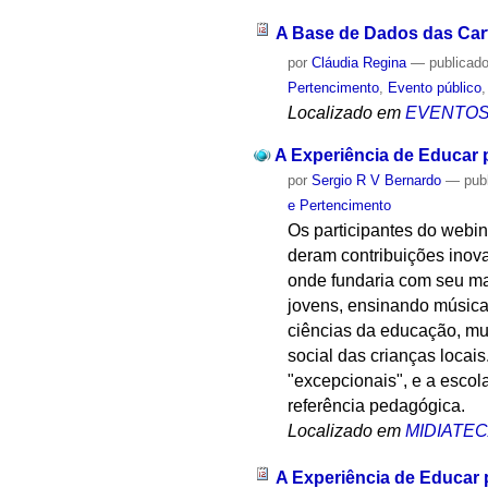
A Base de Dados das Cart
por
Cláudia Regina
—
publicad
Pertencimento
,
Evento público
Localizado em
EVENTO
A Experiência de Educar 
por
Sergio R V Bernardo
—
pub
e Pertencimento
Os participantes do webin
deram contribuições inov
onde fundaria com seu ma
jovens, ensinando música
ciências da educação, mu
social das crianças locai
"excepcionais", e a escol
referência pedagógica.
Localizado em
MIDIATE
A Experiência de Educar 