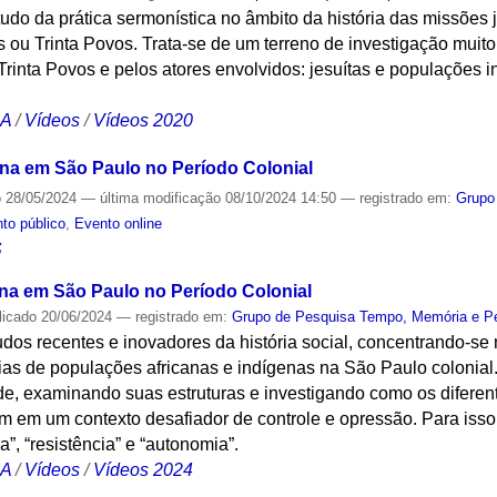
udo da prática sermonística no âmbito da história das missões je
 ou Trinta Povos. Trata-se de um terreno de investigação muito 
 Trinta Povos e pelos atores envolvidos: jesuítas e populações
CA
/
Vídeos
/
Vídeos 2020
ena em São Paulo no Período Colonial
o
28/05/2024
—
última modificação
08/10/2024 14:50
— registrado em:
Grupo
to público
,
Evento online
S
ena em São Paulo no Período Colonial
licado
20/06/2024
— registrado em:
Grupo de Pesquisa Tempo, Memória e P
udos recentes e inovadores da história social, concentrando-s
cias de populações africanas e indígenas na São Paulo colonia
e, examinando suas estruturas e investigando como os diferente
 em um contexto desafiador de controle e opressão. Para isso,
”, “resistência” e “autonomia”.
CA
/
Vídeos
/
Vídeos 2024