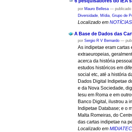
6 pesquisadores do IEA s
por
Mauro Bellesa
—
publicado
Diversidade
,
Mídia
,
Grupo de P
Localizado em
NOTÍCIA
A Base de Dados das Cart
por
Sergio R V Bernardo
—
pub
As indipetae eram cartas 
extraeuropeias, geralment
acerca da história pesso
estudos históricos em dife
social etc, até a história
Dados Digital Indipetae d
e da Nova Sociedade, dig
Iesu em Roma e em outros
Banco Digital, ilustrou a
Indipetae Database; e o 
Malta Romeiras, do Centro
das cartas indipetae na pe
Localizado em
MIDIATE