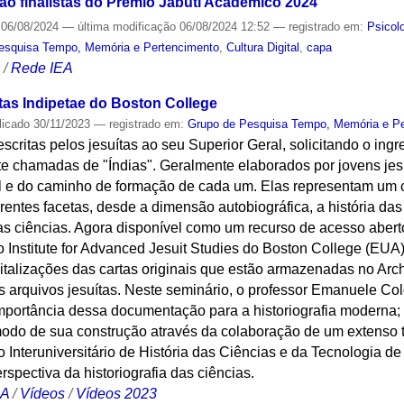
ão finalistas do Prêmio Jabuti Acadêmico 2024
06/08/2024
—
última modificação
06/08/2024 12:52
— registrado em:
Psicol
esquisa Tempo, Memória e Pertencimento
,
Cultura Digital
,
capa
S
/
Rede IEA
as Indipetae do Boston College
licado
30/11/2023
— registrado em:
Grupo de Pesquisa Tempo, Memória e P
escritas pelos jesuítas ao seu Superior Geral, solicitando o in
e chamadas de "Índias". Geralmente elaborados por jovens jesu
al e do caminho de formação de cada um. Elas representam um 
rentes facetas, desde a dimensão autobiográfica, a história das 
 das ciências. Agora disponível como um recurso de acesso abert
o Institute for Advanced Jesuit Studies do Boston College (EUA
italizações das cartas originais que estão armazenadas no A
 arquivos jesuítas. Neste seminário, o professor Emanuele Co
 importância dessa documentação para a historiografia moderna;
modo de sua construção através da colaboração de um extenso t
 Interuniversitário de História das Ciências e da Tecnologia de
rspectiva da historiografia das ciências.
CA
/
Vídeos
/
Vídeos 2023