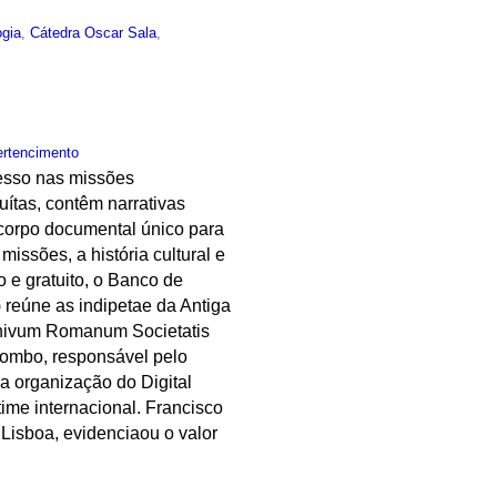
ogia
,
Cátedra Oscar Sala
,
ertencimento
gresso nas missões
ítas, contêm narrativas
corpo documental único para
missões, a história cultural e
o e gratuito, o Banco de
) reúne as indipetae da Antiga
rchivum Romanum Societatis
lombo, responsável pelo
 a organização do Digital
ime internacional. Francisco
 Lisboa, evidenciaou o valor