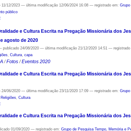
o
11/12/2023
—
última modificação
12/06/2024 16:08
— registrado em:
Grupo
to público
S
Oralidade e Cultura Escrita na Pregação Missionária dos Je
 de agosto de 2020
—
publicado
24/08/2020
—
última modificação
21/12/2020 14:51
— registrad
giões
,
Cultura
,
capa
CA
/
Fotos
/
Eventos 2020
Oralidade e Cultura Escrita na Pregação Missionária dos Je
o
24/06/2020
—
última modificação
23/11/2020 17:09
— registrado em:
Grupo
,
Religiões
,
Cultura
S
ralidade e Cultura Escrita na Pregação Missionária dos Je
licado
01/09/2020
— registrado em:
Grupo de Pesquisa Tempo, Memória e P