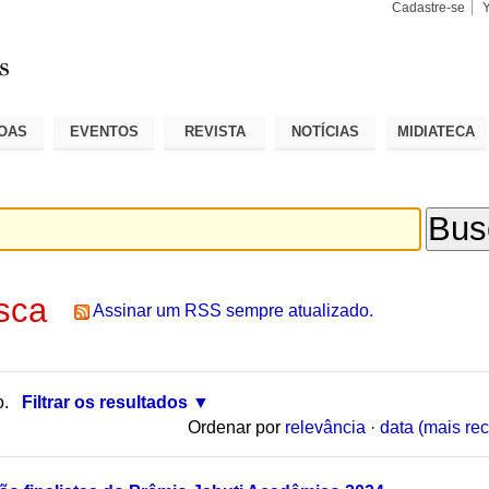
Cadastre-se
Busca
Busca
Avançad
OAS
EVENTOS
REVISTA
NOTÍCIAS
MIDIATECA
sca
Assinar um RSS sempre atualizado.
o.
Filtrar os resultados
Ordenar por
relevância
·
data (mais rec