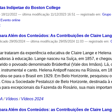
as Indipetae do Boston College
o
18/11/2022
—
última modificação
11/12/2023 16:51
— registrado em:
Grupo
,
Evento online
S
para Além dos Conteúdos: As Contribuições de Claire Lange
licado
29/05/2024
—
última modificação
29/05/2024 11:03
— registrado em:
ar trataram da experiência educativa de Claire Lange e Helena 
adoras à educação. Lange nasceu na Suíça, em 1857, e chegou
rido o povoado denominado Brüderthal (Vale dos Irmãos). Lá, 
 instrumental e canto. Helena Antipoff nasceu na Rússia, em 1
dou-se para o Brasil em 1929. Em Belo Horizonte, pesquisou 
s. Criou a Sociedade Pestalozzi de Belo Horizonte, destinada à
a para excepcionais da Fazenda do Rosário, sua mais importante
CA
/
Vídeos
/
Vídeos 2024
para Além dos Conteúdos: as Contribuições de Claire Lange