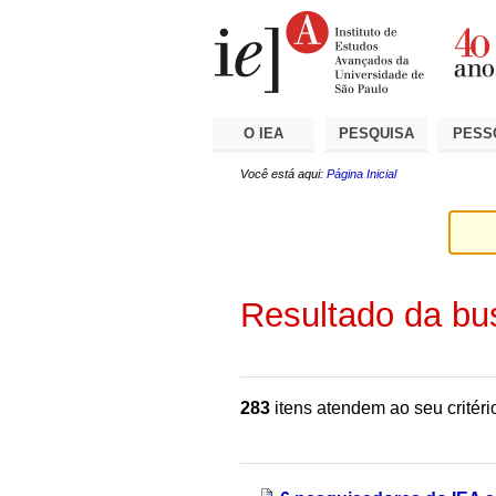
Ir
Ferramentas
Seções
para
Pessoais
o
conteúdo.
|
Ir
para
a
O IEA
PESQUISA
PESS
navegação
Você está aqui:
Página Inicial
Resultado da bu
283
itens atendem ao seu critéri