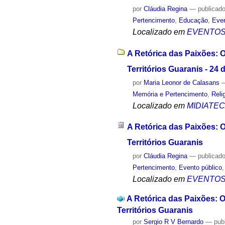
por
Cláudia Regina
—
publicad
Pertencimento
,
Educação
,
Even
Localizado em
EVENTO
A Retórica das Paixões: 
Territórios Guaranis - 24
por
Maria Leonor de Calasans
Memória e Pertencimento
,
Reli
Localizado em
MIDIATE
A Retórica das Paixões: 
Territórios Guaranis
por
Cláudia Regina
—
publicad
Pertencimento
,
Evento público
Localizado em
EVENTO
A Retórica das Paixões: O
Territórios Guaranis
por
Sergio R V Bernardo
—
pub