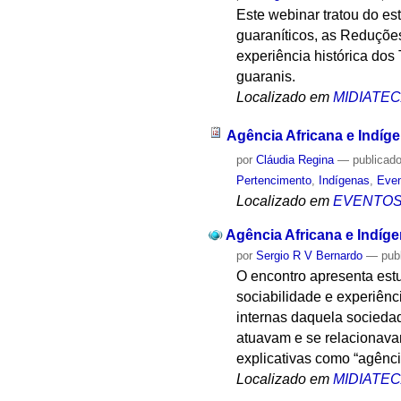
Este webinar tratou do est
guaraníticos, as Reduções
experiência histórica dos
guaranis.
Localizado em
MIDIATE
Agência Africana e Indíg
por
Cláudia Regina
—
publicad
Pertencimento
,
Indígenas
,
Even
Localizado em
EVENTO
Agência Africana e Indíg
por
Sergio R V Bernardo
—
pub
O encontro apresenta est
sociabilidade e experiên
internas daquela sociedad
atuavam e se relacionavam
explicativas como “agência
Localizado em
MIDIATE