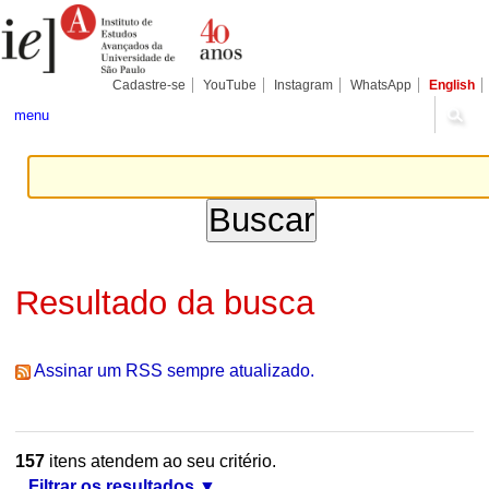
Ir
Ferramentas
Seções
para
Pessoais
o
conteúdo.
|
Cadastre-se
YouTube
Instagram
WhatsApp
English
Ir
para
menu
a
navegação
Resultado da busca
Assinar um RSS sempre atualizado.
157
itens atendem ao seu critério.
Filtrar os resultados