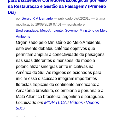
para Estabelecer Corredores Ecológicos por Meio
da Restauração e Gestão da Paisagem? (Primeiro
Dia)
por
Sergio R V Bernardo
—
publicado
07/02/2018
—
última
modificação
19/09/2019 07:01
— registrado em:
Biodiversidade
,
Meio Ambiente
,
Governo
,
Ministério do Meio
Ambiente
Organizado pelo Ministério do Meio Ambiente,
este evento debateu critérios objetivos que
permitam ampliar a conectividade de paisagens
nas suas diferentes dimensões, de modo a
potencializar sinergias entre iniciativas na
América do Sul. As regiões selecionadas para
iniciar essa discussão integram importantes
florestas tropicais do continente americano: a
Amazônia brasileira, colombiana e peruana e a
Mata Atlântica brasileira, argentina e paraguaia.
Localizado em
MIDIATECA
/
Vídeos
/
Vídeos
2017