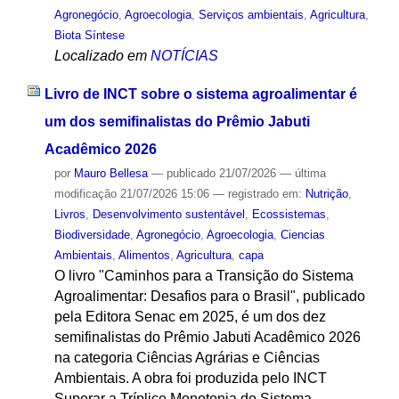
Agronegócio
,
Agroecologia
,
Serviços ambientais
,
Agricultura
,
Biota Síntese
Localizado em
NOTÍCIAS
Livro de INCT sobre o sistema agroalimentar é
um dos semifinalistas do Prêmio Jabuti
Acadêmico 2026
por
Mauro Bellesa
—
publicado
21/07/2026
—
última
modificação
21/07/2026 15:06
— registrado em:
Nutrição
,
Livros
,
Desenvolvimento sustentável
,
Ecossistemas
,
Biodiversidade
,
Agronegócio
,
Agroecologia
,
Ciencias
Ambientais
,
Alimentos
,
Agricultura
,
capa
O livro "Caminhos para a Transição do Sistema
Agroalimentar: Desafios para o Brasil", publicado
pela Editora Senac em 2025, é um dos dez
semifinalistas do Prêmio Jabuti Acadêmico 2026
na categoria Ciências Agrárias e Ciências
Ambientais. A obra foi produzida pelo INCT
Superar a Tríplice Monotonia do Sistema