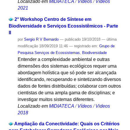
Localizado em
MIDIATECA
/
Vídeos
/
Vídeos
2021
2° Workshop Centro de Síntese em
Biodiversidade e Serviços Ecossistêmicos - Parte
II
por
Sergio R V Bernardo
—
publicado
19/10/2018
—
última
modificação
18/09/2019 11:46
— registrado em:
Grupo de
Pesquisa Serviços de Ecossistemas
,
Biodiversidade
Entender a complexidade ambiental e outras
dimensões dos sistemas ecológicos requer uma
abordagem holística que só pode ser alcançada
identificando, recuperando e sintetizando diversos
dados de fontes distribuídas; colaborar com outros
cientistas de uma ampla gama de disciplinas; e
investigar muitos sistemas diferentes.
Localizado em
MIDIATECA
/
Vídeos
/
Videos
2018
Ampliação da Conectividade: Quais os Critérios