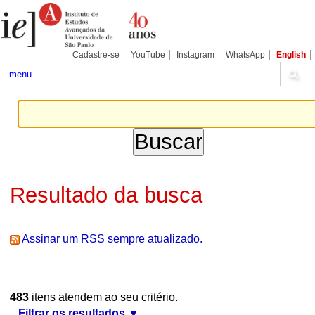
Ir
Ferramentas
Seções
para
Pessoais
o
conteúdo.
|
Cadastre-se
YouTube
Instagram
WhatsApp
English
Ir
para
menu
a
navegação
Resultado da busca
Assinar um RSS sempre atualizado.
483
itens atendem ao seu critério.
Filtrar os resultados