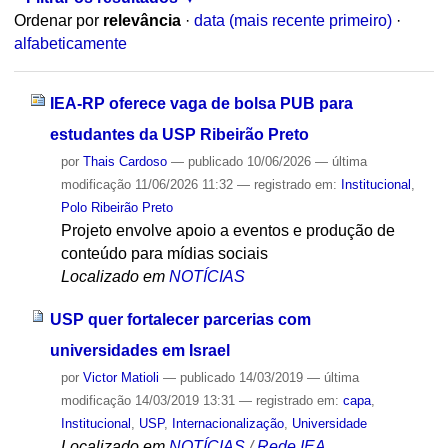
Ordenar por
relevância
·
data (mais recente primeiro)
·
alfabeticamente
IEA-RP oferece vaga de bolsa PUB para
estudantes da USP Ribeirão Preto
por
Thais Cardoso
—
publicado
10/06/2026
—
última
modificação
11/06/2026 11:32
— registrado em:
Institucional
,
Polo Ribeirão Preto
Projeto envolve apoio a eventos e produção de
conteúdo para mídias sociais
Localizado em
NOTÍCIAS
USP quer fortalecer parcerias com
universidades em Israel
por
Victor Matioli
—
publicado
14/03/2019
—
última
modificação
14/03/2019 13:31
— registrado em:
capa
,
Institucional
,
USP
,
Internacionalização
,
Universidade
Localizado em
NOTÍCIAS
/
Rede IEA