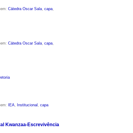
o em:
Cátedra Oscar Sala
,
capa
,
o em:
Cátedra Oscar Sala
,
capa
,
retoria
o em:
IEA
,
Institucional
,
capa
ival Kwanzaa-Escrevivência