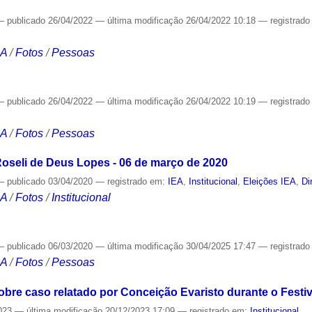
—
publicado
26/04/2022
—
última modificação
26/04/2022 10:18
— registrad
CA
/
Fotos
/
Pessoas
—
publicado
26/04/2022
—
última modificação
26/04/2022 10:19
— registrad
CA
/
Fotos
/
Pessoas
Roseli de Deus Lopes - 06 de março de 2020
—
publicado
03/04/2020
— registrado em:
IEA
,
Institucional
,
Eleições IEA
,
Di
CA
/
Fotos
/
Institucional
—
publicado
06/03/2020
—
última modificação
30/04/2025 17:47
— registrad
CA
/
Fotos
/
Pessoas
obre caso relatado por Conceição Evaristo durante o Fest
023
—
última modificação
20/12/2023 17:09
— registrado em:
Institucional