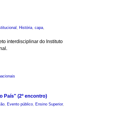
stitucional
,
História
,
capa
,
o interdisciplinar do Instituto
nal.
nacionais
 País" (2º encontro)
ção
,
Evento público
,
Ensino Superior
,