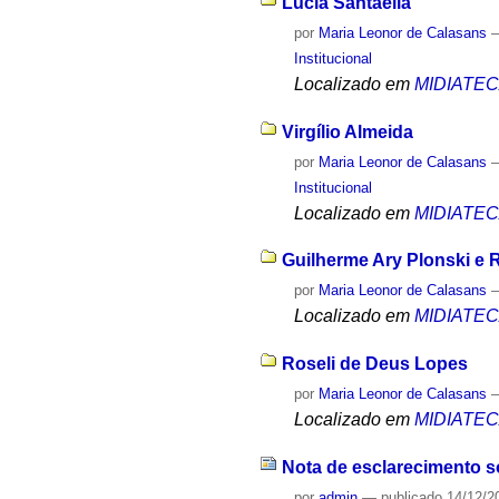
Lúcia Santaella
por
Maria Leonor de Calasans
Institucional
Localizado em
MIDIATE
Virgílio Almeida
por
Maria Leonor de Calasans
Institucional
Localizado em
MIDIATE
Guilherme Ary Plonski e 
por
Maria Leonor de Calasans
Localizado em
MIDIATE
Roseli de Deus Lopes
por
Maria Leonor de Calasans
Localizado em
MIDIATE
Nota de esclarecimento s
por
admin
—
publicado
14/12/2