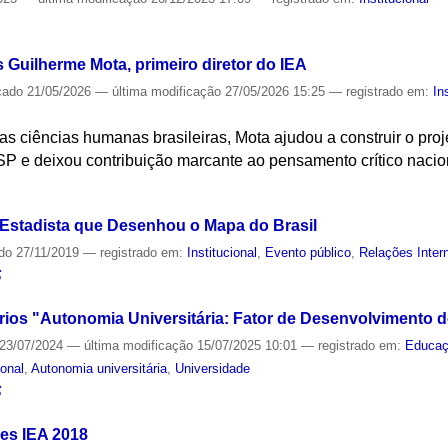
S
s Guilherme Mota, primeiro diretor do IEA
cado
21/05/2026
—
última modificação
27/05/2026 15:25
— registrado em:
In
nas ciências humanas brasileiras, Mota ajudou a construir o projet
 e deixou contribuição marcante ao pensamento crítico nacio
S
Estadista que Desenhou o Mapa do Brasil
ado
27/11/2019
— registrado em:
Institucional
,
Evento público
,
Relações Inter
S
rios "Autonomia Universitária: Fator de Desenvolvimento do
23/07/2024
—
última modificação
15/07/2025 10:01
— registrado em:
Educa
ional
,
Autonomia universitária
,
Universidade
S
es IEA 2018