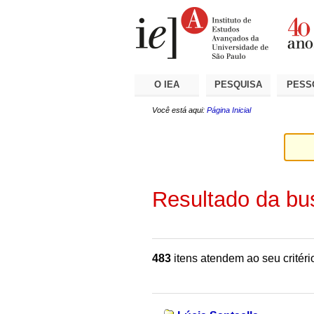
Ir
Ferramentas
Seções
para
Pessoais
o
conteúdo.
|
Ir
para
a
O IEA
PESQUISA
PESS
navegação
Você está aqui:
Página Inicial
Resultado da bu
483
itens atendem ao seu critéri