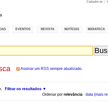
Cadastre-se
Busca
Busca
Avançad
OAS
EVENTOS
REVISTA
NOTÍCIAS
MIDIATECA
sca
Assinar um RSS sempre atualizado.
o.
Filtrar os resultados
Ordenar por
relevância
·
data (mais re