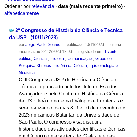
Ordenar por
relevância
·
data (mais recente primeiro)
·
alfabeticamente
3º Congresso de História da Ciência e Técnica
da USP - (10/11/2023)
por
Jorge Paulo Soares
—
publicado
10/11/2023
—
última
modificação
22/12/2023 12:03
— registrado em:
Evento
público
,
Ciência
,
História
,
Comunicação
,
Grupo de
Pesquisa Khronos: História da Ciência, Epistemologia e
Medicina
O III Congresso USP de História da Ciência e
Técnica, organizado pelo Instituto de Estudos
Avançados e pelo Centro de História da Ciência
da USP, terá como tema Diálogos e Fronteiras e
será realizado nos dias 8, 9 e 10 de novembro de
2023 no campus Butantan da Universidade de
São Paulo. O congresso visa discutir a
historicidade das atividades científicas e técnicas,
em diálogo com a sociedade. O alcance das