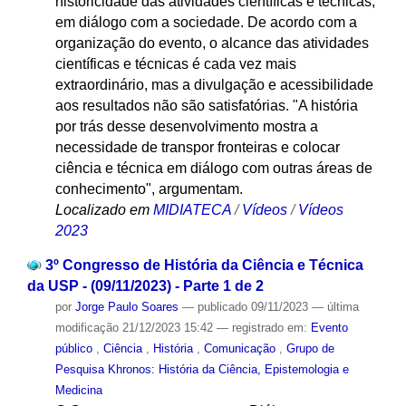
historicidade das atividades científicas e técnicas,
em diálogo com a sociedade. De acordo com a
organização do evento, o alcance das atividades
científicas e técnicas é cada vez mais
extraordinário, mas a divulgação e acessibilidade
aos resultados não são satisfatórias. "A história
por trás desse desenvolvimento mostra a
necessidade de transpor fronteiras e colocar
ciência e técnica em diálogo com outras áreas de
conhecimento", argumentam.
Localizado em
MIDIATECA
/
Vídeos
/
Vídeos
2023
3º Congresso de História da Ciência e Técnica
da USP - (09/11/2023) - Parte 1 de 2
por
Jorge Paulo Soares
—
publicado
09/11/2023
—
última
modificação
21/12/2023 15:42
— registrado em:
Evento
público
,
Ciência
,
História
,
Comunicação
,
Grupo de
Pesquisa Khronos: História da Ciência, Epistemologia e
Medicina