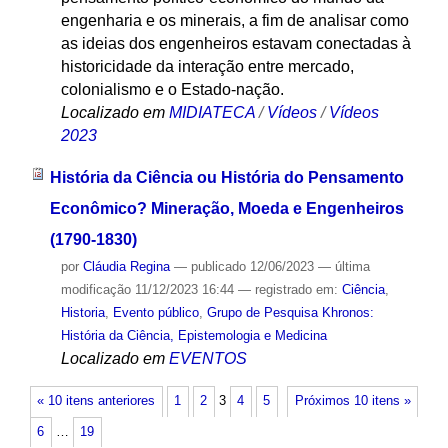
engenharia e os minerais, a fim de analisar como
as ideias dos engenheiros estavam conectadas à
historicidade da interação entre mercado,
colonialismo e o Estado-nação.
Localizado em
MIDIATECA
/
Vídeos
/
Vídeos
2023
História da Ciência ou História do Pensamento
Econômico? Mineração, Moeda e Engenheiros
(1790-1830)
por
Cláudia Regina
—
publicado
12/06/2023
—
última
modificação
11/12/2023 16:44
— registrado em:
Ciência
,
Historia
,
Evento público
,
Grupo de Pesquisa Khronos:
História da Ciência, Epistemologia e Medicina
Localizado em
EVENTOS
« 10 itens anteriores
1
2
3
4
5
Próximos 10 itens »
6
…
19