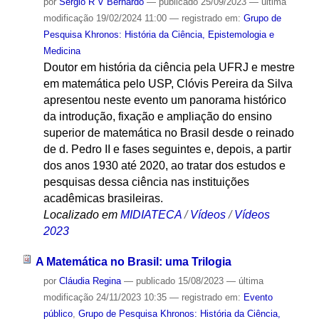
por
Sergio R V Bernardo
—
publicado
25/09/2023
—
última
modificação
19/02/2024 11:00
— registrado em:
Grupo de
Pesquisa Khronos: História da Ciência, Epistemologia e
Medicina
Doutor em história da ciência pela UFRJ e mestre
em matemática pelo USP, Clóvis Pereira da Silva
apresentou neste evento um panorama histórico
da introdução, fixação e ampliação do ensino
superior de matemática no Brasil desde o reinado
de d. Pedro II e fases seguintes e, depois, a partir
dos anos 1930 até 2020, ao tratar dos estudos e
pesquisas dessa ciência nas instituições
acadêmicas brasileiras.
Localizado em
MIDIATECA
/
Vídeos
/
Vídeos
2023
A Matemática no Brasil: uma Trilogia
por
Cláudia Regina
—
publicado
15/08/2023
—
última
modificação
24/11/2023 10:35
— registrado em:
Evento
público
,
Grupo de Pesquisa Khronos: História da Ciência,