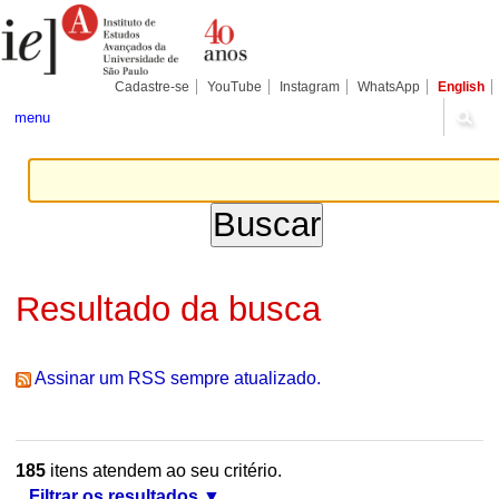
Ir
Ferramentas
Seções
para
Pessoais
o
conteúdo.
|
Cadastre-se
YouTube
Instagram
WhatsApp
English
Ir
para
menu
a
navegação
Resultado da busca
Assinar um RSS sempre atualizado.
185
itens atendem ao seu critério.
Filtrar os resultados