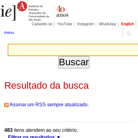
Ir
Ferramentas
Seções
para
Pessoais
o
conteúdo.
|
Cadastre-se
YouTube
Instagram
WhatsApp
English
Ir
para
menu
a
navegação
Resultado da busca
Assinar um RSS sempre atualizado.
483
itens atendem ao seu critério.
Filtrar os resultados