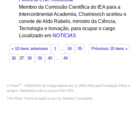
Membro da Comissão Científica do IEA para a
Intercontinental Academia, Chaimovich aceitou o
convite de Aldo Rabelo, ministro da Ciência,
Tecnologia e Inovação, para ocupar o cargo
Localizado em
NOTÍCIAS
« 10 itens anteriores
1
…
34
35
Próximos 10 itens »
36
37
38
39
40
…
49
®
O
Plone
- CMS/WCM de Código Aberto
tem
©
2000-2026 pela
Fundação Plone
e
amigos. Distribuído sob a
Licença GNU GPL
.
This Plone Theme brought to you by
Simples Consultoria
.