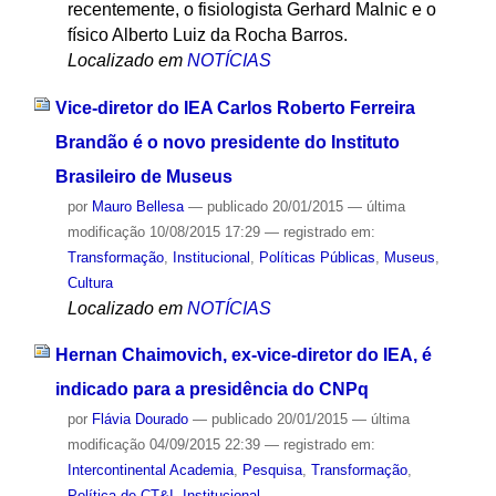
recentemente, o fisiologista Gerhard Malnic e o
físico Alberto Luiz da Rocha Barros.
Localizado em
NOTÍCIAS
Vice-diretor do IEA Carlos Roberto Ferreira
Brandão é o novo presidente do Instituto
Brasileiro de Museus
por
Mauro Bellesa
—
publicado
20/01/2015
—
última
modificação
10/08/2015 17:29
— registrado em:
Transformação
,
Institucional
,
Políticas Públicas
,
Museus
,
Cultura
Localizado em
NOTÍCIAS
Hernan Chaimovich, ex-vice-diretor do IEA, é
indicado para a presidência do CNPq
por
Flávia Dourado
—
publicado
20/01/2015
—
última
modificação
04/09/2015 22:39
— registrado em:
Intercontinental Academia
,
Pesquisa
,
Transformação
,
Política de CT&I
,
Institucional