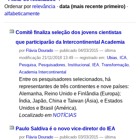
Ordenar por
relevância
·
data (mais recente primeiro)
·
alfabeticamente
Comitê finaliza seleção dos jovens cientistas
que participarão da Intercontinental Academia
por
Flávia Dourado
—
publicado
04/03/2015
—
última
modificação
21/11/2018 13:49
— registrado em:
Ubias
,
ICA
,
Pesquisa
,
Pesquisadores
,
Institucional
,
IEA
,
Transformação
,
Academia Intercontinental
Entre os pesquisadores selecionados, há
representantes de três continentes e nove países:
Alemanha, Reino Unido e Finlândia (Europa);
Índia, Japão, China e Taiwan (Ásia), e Estados
Unidos e Brasil (América).
Localizado em
NOTÍCIAS
Paulo Saldiva é o novo vice-diretor do IEA
por
Flávia Dourado
—
publicado
03/03/2015
—
última