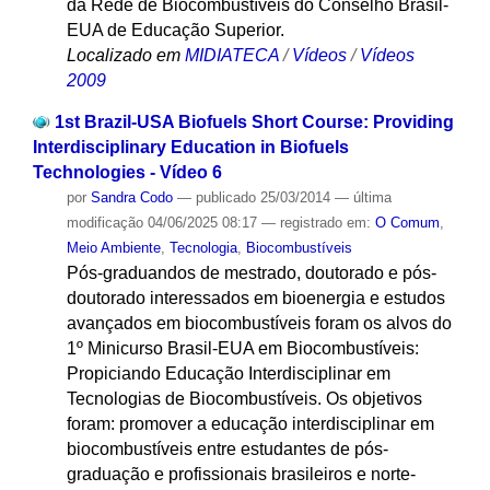
da Rede de Biocombustíveis do Conselho Brasil-
EUA de Educação Superior.
Localizado em
MIDIATECA
/
Vídeos
/
Vídeos
2009
1st Brazil-USA Biofuels Short Course: Providing
Interdisciplinary Education in Biofuels
Technologies - Vídeo 6
por
Sandra Codo
—
publicado
25/03/2014
—
última
modificação
04/06/2025 08:17
— registrado em:
O Comum
,
Meio Ambiente
,
Tecnologia
,
Biocombustíveis
Pós-graduandos de mestrado, doutorado e pós-
doutorado interessados em bioenergia e estudos
avançados em biocombustíveis foram os alvos do
1º Minicurso Brasil-EUA em Biocombustíveis:
Propiciando Educação Interdisciplinar em
Tecnologias de Biocombustíveis. Os objetivos
foram: promover a educação interdisciplinar em
biocombustíveis entre estudantes de pós-
graduação e profissionais brasileiros e norte-