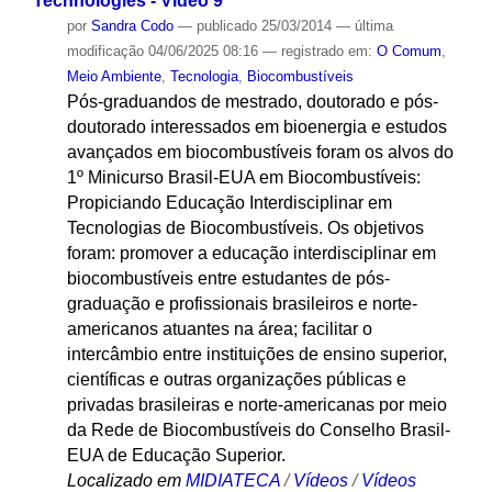
Technologies - Vídeo 9
por
Sandra Codo
—
publicado
25/03/2014
—
última
modificação
04/06/2025 08:16
— registrado em:
O Comum
,
Meio Ambiente
,
Tecnologia
,
Biocombustíveis
Pós-graduandos de mestrado, doutorado e pós-
doutorado interessados em bioenergia e estudos
avançados em biocombustíveis foram os alvos do
1º Minicurso Brasil-EUA em Biocombustíveis:
Propiciando Educação Interdisciplinar em
Tecnologias de Biocombustíveis. Os objetivos
foram: promover a educação interdisciplinar em
biocombustíveis entre estudantes de pós-
graduação e profissionais brasileiros e norte-
americanos atuantes na área; facilitar o
intercâmbio entre instituições de ensino superior,
científicas e outras organizações públicas e
privadas brasileiras e norte-americanas por meio
da Rede de Biocombustíveis do Conselho Brasil-
EUA de Educação Superior.
Localizado em
MIDIATECA
/
Vídeos
/
Vídeos