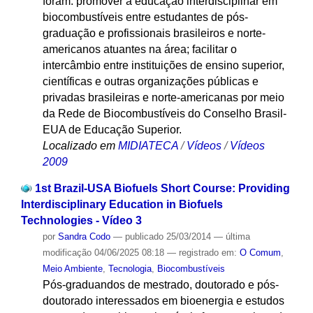
foram: promover a educação interdisciplinar em
biocombustíveis entre estudantes de pós-
graduação e profissionais brasileiros e norte-
americanos atuantes na área; facilitar o
intercâmbio entre instituições de ensino superior,
científicas e outras organizações públicas e
privadas brasileiras e norte-americanas por meio
da Rede de Biocombustíveis do Conselho Brasil-
EUA de Educação Superior.
Localizado em
MIDIATECA
/
Vídeos
/
Vídeos
2009
1st Brazil-USA Biofuels Short Course: Providing
Interdisciplinary Education in Biofuels
Technologies - Vídeo 3
por
Sandra Codo
—
publicado
25/03/2014
—
última
modificação
04/06/2025 08:18
— registrado em:
O Comum
,
Meio Ambiente
,
Tecnologia
,
Biocombustíveis
Pós-graduandos de mestrado, doutorado e pós-
doutorado interessados em bioenergia e estudos