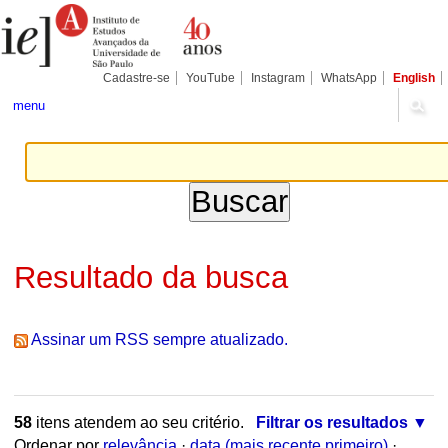
Ir
Ferramentas
Seções
para
Pessoais
o
conteúdo.
|
Cadastre-se
YouTube
Instagram
WhatsApp
English
Ir
para
menu
a
navegação
Resultado da busca
Assinar um RSS sempre atualizado.
58
itens atendem ao seu critério.
Filtrar os resultados
Ordenar por
relevância
·
data (mais recente primeiro)
·