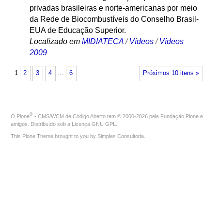
privadas brasileiras e norte-americanas por meio
da Rede de Biocombustíveis do Conselho Brasil-
EUA de Educação Superior.
Localizado em
MIDIATECA
/
Vídeos
/
Vídeos
2009
1
2
3
4
…
6
Próximos 10 itens »
®
O
Plone
- CMS/WCM de Código Aberto
tem
©
2000-2026 pela
Fundação Plone
e
amigos. Distribuído sob a
Licença GNU GPL
.
This Plone Theme brought to you by
Simples Consultoria
.