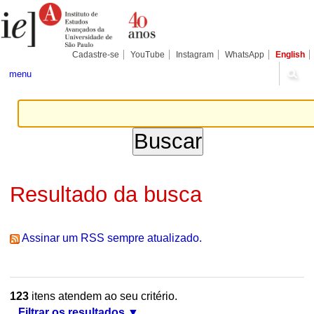
Ir
Ferramentas
Seções
para
Pessoais
o
conteúdo.
|
Cadastre-se
YouTube
Instagram
WhatsApp
English
Ir
para
menu
a
navegação
Resultado da busca
Assinar um RSS sempre atualizado.
123
itens atendem ao seu critério.
Filtrar os resultados