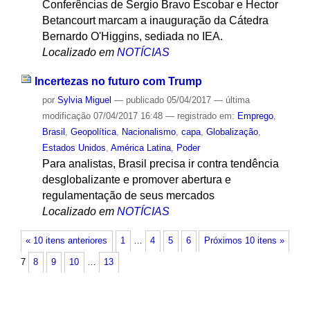
Conferências de Sergio Bravo Escobar e Hector
Betancourt marcam a inauguração da Cátedra
Bernardo O'Higgins, sediada no IEA.
Localizado em
NOTÍCIAS
Incertezas no futuro com Trump
por
Sylvia Miguel
—
publicado
05/04/2017
—
última
modificação
07/04/2017 16:48
— registrado em:
Emprego
,
Brasil
,
Geopolítica
,
Nacionalismo
,
capa
,
Globalização
,
Estados Unidos
,
América Latina
,
Poder
Para analistas, Brasil precisa ir contra tendência
desglobalizante e promover abertura e
regulamentação de seus mercados
Localizado em
NOTÍCIAS
« 10 itens anteriores
1
…
4
5
6
Próximos 10 itens »
7
8
9
10
…
13