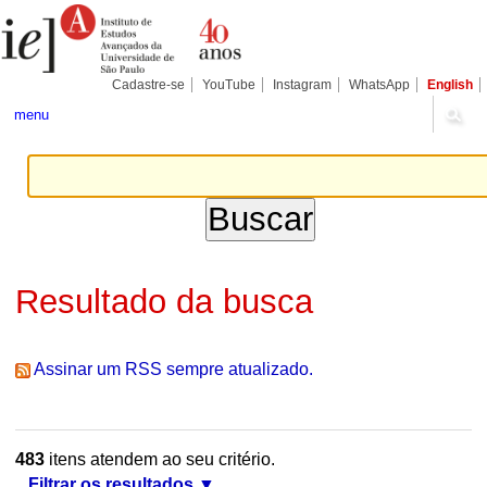
Ir
Ferramentas
Seções
para
Pessoais
o
conteúdo.
|
Cadastre-se
YouTube
Instagram
WhatsApp
English
Ir
para
menu
a
navegação
Resultado da busca
Assinar um RSS sempre atualizado.
483
itens atendem ao seu critério.
Filtrar os resultados