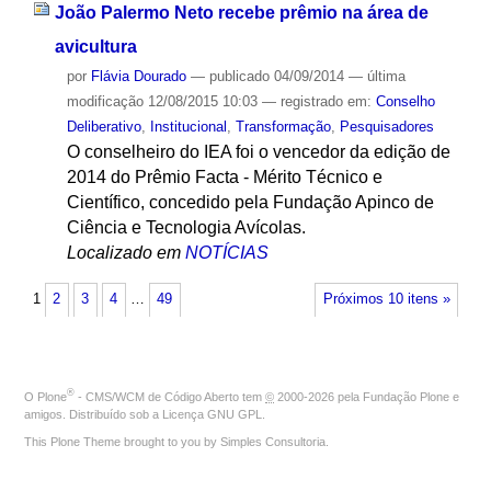
João Palermo Neto recebe prêmio na área de
avicultura
por
Flávia Dourado
—
publicado
04/09/2014
—
última
modificação
12/08/2015 10:03
— registrado em:
Conselho
Deliberativo
,
Institucional
,
Transformação
,
Pesquisadores
O conselheiro do IEA foi o vencedor da edição de
2014 do Prêmio Facta - Mérito Técnico e
Científico, concedido pela Fundação Apinco de
Ciência e Tecnologia Avícolas.
Localizado em
NOTÍCIAS
1
2
3
4
…
49
Próximos 10 itens »
®
O
Plone
- CMS/WCM de Código Aberto
tem
©
2000-2026 pela
Fundação Plone
e
amigos. Distribuído sob a
Licença GNU GPL
.
This Plone Theme brought to you by
Simples Consultoria
.