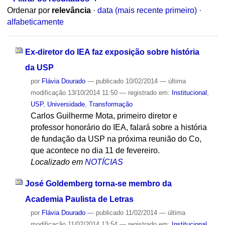
Ordenar por
relevância
·
data (mais recente primeiro)
·
alfabeticamente
Ex-diretor do IEA faz exposição sobre história
da USP
por
Flávia Dourado
—
publicado
10/02/2014
—
última
modificação
13/10/2014 11:50
— registrado em:
Institucional
,
USP
,
Universidade
,
Transformação
Carlos Guilherme Mota, primeiro diretor e
professor honorário do IEA, falará sobre a história
de fundação da USP na próxima reunião do Co,
que acontece no dia 11 de fevereiro.
Localizado em
NOTÍCIAS
José Goldemberg torna-se membro da
Academia Paulista de Letras
por
Flávia Dourado
—
publicado
11/02/2014
—
última
modificação
11/02/2014 13:54
— registrado em:
Institucional
,