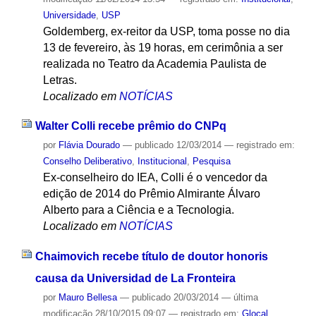
Universidade
,
USP
Goldemberg, ex-reitor da USP, toma posse no dia
13 de fevereiro, às 19 horas, em cerimônia a ser
realizada no Teatro da Academia Paulista de
Letras.
Localizado em
NOTÍCIAS
Walter Colli recebe prêmio do CNPq
por
Flávia Dourado
—
publicado
12/03/2014
— registrado em:
Conselho Deliberativo
,
Institucional
,
Pesquisa
Ex-conselheiro do IEA, Colli é o vencedor da
edição de 2014 do Prêmio Almirante Álvaro
Alberto para a Ciência e a Tecnologia.
Localizado em
NOTÍCIAS
Chaimovich recebe título de doutor honoris
causa da Universidad de La Fronteira
por
Mauro Bellesa
—
publicado
20/03/2014
—
última
modificação
28/10/2015 09:07
— registrado em:
Glocal
,