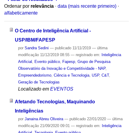
Ordenar por
relevância
·
data (mais recente primeiro)
·
alfabeticamente
O Centro de Inteligência Artificial -
USP/IBM/FAPESP
por
Sandra Sedini
—
publicado
11/11/2019
—
última
modificação
11/12/2019 08:55
— registrado em:
Inteligência
Artificial
,
Evento público
,
Fapesp
,
Grupo de Pesquisa
Observatório da Inovação e Competitividade - NAP
,
Empreendedorismo
,
Ciência e Tecnologia
,
USP
,
C&T
,
Geração de Tecnologias
Localizado em
EVENTOS
Afetando Tecnologias, Maquinando
Inteligências
por
Janaina Abreu Oliveira
—
publicado
22/01/2020
—
última
modificação
21/09/2020 09:01
— registrado em:
Inteligência
Artificial
,
Tecnologia
,
Evento público