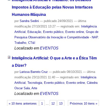
Impostos à Educação pelas Novas Interfaces
Humanos-Máquina
por
Sandra Sedini
—
publicado
24/09/2021
—
última
modificação
27/10/2021 13:27
— registrado em:
Inteligência
Artificial
,
Educação
,
Evento público
,
Evento online
,
Grupo de
Pesquisa Observatório da Inovação e Competitividade - NAP
,
Trabalho
,
CT&I
Localizado em
EVENTOS
Inteligência Artificial: O que a Arte e a Ética Têm
a Dizer?
por
Larissa Barreto Cruz
—
publicado
08/10/2021
—
última
modificação
23/11/2021 11:40
— registrado em:
Inteligência
Artificial
,
Tecnologia
,
Evento público
,
Evento online
,
Cátedra
Oscar Sala
,
Arte
Localizado em
EVENTOS
« 10 itens anteriores
1
…
12
13
Próximos 10 itens »