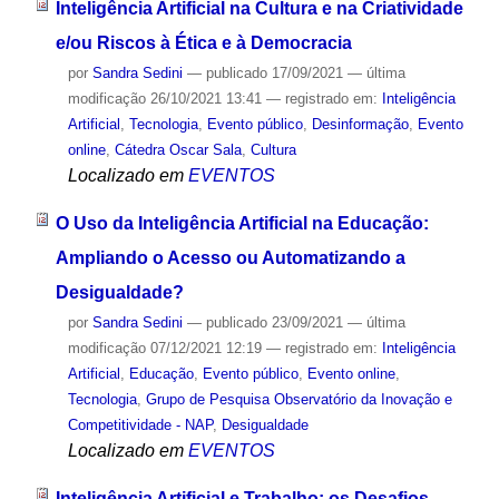
Inteligência Artificial na Cultura e na Criatividade
e/ou Riscos à Ética e à Democracia
por
Sandra Sedini
—
publicado
17/09/2021
—
última
modificação
26/10/2021 13:41
— registrado em:
Inteligência
Artificial
,
Tecnologia
,
Evento público
,
Desinformação
,
Evento
online
,
Cátedra Oscar Sala
,
Cultura
Localizado em
EVENTOS
O Uso da Inteligência Artificial na Educação:
Ampliando o Acesso ou Automatizando a
Desigualdade?
por
Sandra Sedini
—
publicado
23/09/2021
—
última
modificação
07/12/2021 12:19
— registrado em:
Inteligência
Artificial
,
Educação
,
Evento público
,
Evento online
,
Tecnologia
,
Grupo de Pesquisa Observatório da Inovação e
Competitividade - NAP
,
Desigualdade
Localizado em
EVENTOS
Inteligência Artificial e Trabalho: os Desafios