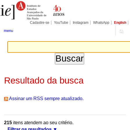
Ir
Ferramentas
Seções
para
Pessoais
o
conteúdo.
|
Cadastre-se
YouTube
Instagram
WhatsApp
English
Ir
para
menu
a
navegação
Resultado da busca
Assinar um RSS sempre atualizado.
215
itens atendem ao seu critério.
Filtrar os resultados