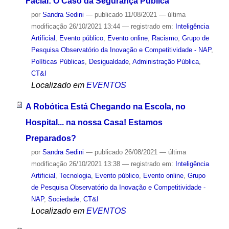
Facial: O Caso da Segurança Pública
por
Sandra Sedini
—
publicado
11/08/2021
—
última
modificação
26/10/2021 13:44
— registrado em:
Inteligência
Artificial
,
Evento público
,
Evento online
,
Racismo
,
Grupo de
Pesquisa Observatório da Inovação e Competitividade - NAP
,
Políticas Públicas
,
Desigualdade
,
Administração Pública
,
CT&I
Localizado em
EVENTOS
A Robótica Está Chegando na Escola, no
Hospital... na nossa Casa! Estamos
Preparados?
por
Sandra Sedini
—
publicado
26/08/2021
—
última
modificação
26/10/2021 13:38
— registrado em:
Inteligência
Artificial
,
Tecnologia
,
Evento público
,
Evento online
,
Grupo
de Pesquisa Observatório da Inovação e Competitividade -
NAP
,
Sociedade
,
CT&I
Localizado em
EVENTOS