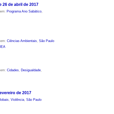
 26 de abril de 2017
o em:
Programa Ano Sabático
,
o em:
Ciências Ambientais
,
São Paulo
IEA
o em:
Cidades
,
Desigualdade
,
evereiro de 2017
lobais
,
Violência
,
São Paulo