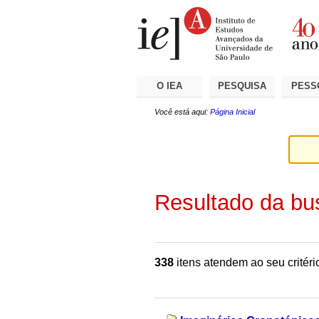
Ir
Ferramentas
Seções
para
Pessoais
o
conteúdo.
|
Ir
para
a
O IEA
PESQUISA
PESS
navegação
Você está aqui:
Página Inicial
Resultado da bu
338
itens atendem ao seu critéri