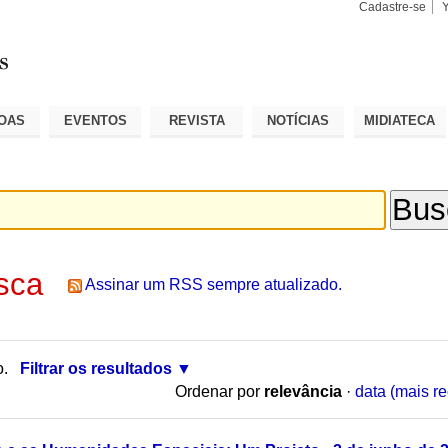
Cadastre-se
Busca
Busca
Avançad
OAS
EVENTOS
REVISTA
NOTÍCIAS
MIDIATECA
sca
Assinar um RSS sempre atualizado.
o.
Filtrar os resultados
Ordenar por
relevância
·
data (mais re