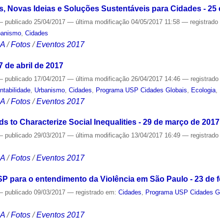
 Novas Ideias e Soluções Sustentáveis para Cidades - 25 e
—
publicado
25/04/2017
—
última modificação
04/05/2017 11:58
— registrad
banismo
,
Cidades
CA
/
Fotos
/
Eventos 2017
 de abril de 2017
—
publicado
17/04/2017
—
última modificação
26/04/2017 14:46
— registrad
ntabilidade
,
Urbanismo
,
Cidades
,
Programa USP Cidades Globais
,
Ecologia
,
CA
/
Fotos
/
Eventos 2017
 to Characterize Social Inequalities - 29 de março de 2017
—
publicado
29/03/2017
—
última modificação
13/04/2017 16:49
— registrad
CA
/
Fotos
/
Eventos 2017
P para o entendimento da Violência em São Paulo - 23 de f
—
publicado
09/03/2017
— registrado em:
Cidades
,
Programa USP Cidades G
CA
/
Fotos
/
Eventos 2017