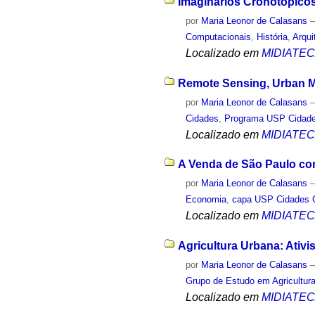
Imaginários Cronotópicos
por
Maria Leonor de Calasans
Computacionais
,
História
,
Arqui
Localizado em
MIDIATE
Remote Sensing, Urban Mo
por
Maria Leonor de Calasans
Cidades
,
Programa USP Cidade
Localizado em
MIDIATE
A Venda de São Paulo com
por
Maria Leonor de Calasans
Economia
,
capa USP Cidades 
Localizado em
MIDIATE
Agricultura Urbana: Ativi
por
Maria Leonor de Calasans
Grupo de Estudo em Agricultur
Localizado em
MIDIATE