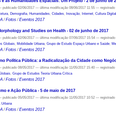
 e as Humanidades Espaciais: Um Projeto - 2 de junho de 
—
publicado
02/06/2017
—
última modificação
08/06/2017 11:55
— registrad
tetura
,
Demografia
,
Humanidades
,
Cidades
,
Inovação
,
Internet
,
Cultura Digita
CA
/
Fotos
/
Eventos 2017
rphology and Studies on Health - 02 de junho de 2017
—
publicado
02/06/2017
—
última modificação
07/06/2017 15:54
— registrad
s Globais
,
Mobilidade Urbana
,
Grupo de Estudo Espaço Urbano e Saúde
,
Me
CA
/
Fotos
/
Eventos 2017
o Política Pública: a Radicalização da Cidade como Negóci
—
publicado
08/05/2017
—
última modificação
11/05/2017 15:40
— registrad
Globais
,
Grupo de Estudos Teoria Urbana Crítica
CA
/
Fotos
/
Eventos 2017
smo e Ação Pública - 5 de maio de 2017
—
publicado
05/05/2017
—
última modificação
11/05/2017 10:52
— registrad
a Urbana
CA
/
Fotos
/
Eventos 2017