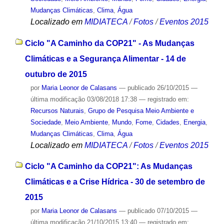
Mudanças Climáticas
,
Clima
,
Água
Localizado em
MIDIATECA
/
Fotos
/
Eventos 2015
Ciclo "A Caminho da COP21" - As Mudanças
Climáticas e a Segurança Alimentar - 14 de
outubro de 2015
por
Maria Leonor de Calasans
—
publicado
26/10/2015
—
última modificação
03/08/2018 17:38
— registrado em:
Recursos Naturais
,
Grupo de Pesquisa Meio Ambiente e
Sociedade
,
Meio Ambiente
,
Mundo
,
Fome
,
Cidades
,
Energia
,
Mudanças Climáticas
,
Clima
,
Água
Localizado em
MIDIATECA
/
Fotos
/
Eventos 2015
Ciclo "A Caminho da COP21": As Mudanças
Climáticas e a Crise Hídrica - 30 de setembro de
2015
por
Maria Leonor de Calasans
—
publicado
07/10/2015
—
última modificação
21/10/2015 13:40
— registrado em: