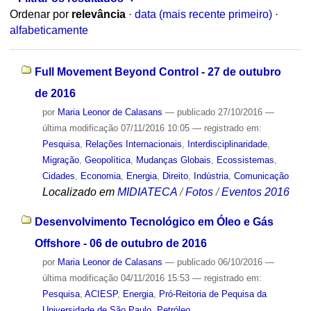
Ordenar por
relevância
·
data (mais recente primeiro)
·
alfabeticamente
Full Movement Beyond Control - 27 de outubro
de 2016
por
Maria Leonor de Calasans
—
publicado
27/10/2016
—
última modificação
07/11/2016 10:05
— registrado em:
Pesquisa
,
Relações Internacionais
,
Interdisciplinaridade
,
Migração
,
Geopolítica
,
Mudanças Globais
,
Ecossistemas
,
Cidades
,
Economia
,
Energia
,
Direito
,
Indústria
,
Comunicação
Localizado em
MIDIATECA
/
Fotos
/
Eventos 2016
Desenvolvimento Tecnológico em Óleo e Gás
Offshore - 06 de outubro de 2016
por
Maria Leonor de Calasans
—
publicado
06/10/2016
—
última modificação
04/11/2016 15:53
— registrado em:
Pesquisa
,
ACIESP
,
Energia
,
Pró-Reitoria de Pequisa da
Universidade de São Paulo
,
Petróleo