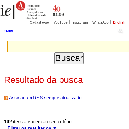
Ir
Ferramentas
Seções
para
Pessoais
o
conteúdo.
|
Cadastre-se
YouTube
Instagram
WhatsApp
English
Ir
para
menu
a
navegação
Resultado da busca
Assinar um RSS sempre atualizado.
142
itens atendem ao seu critério.
Filtrar os resultados