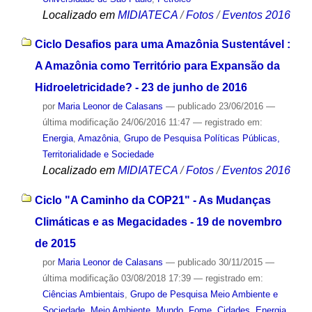
Localizado em
MIDIATECA
/
Fotos
/
Eventos 2016
Ciclo Desafios para uma Amazônia Sustentável :
A Amazônia como Território para Expansão da
Hidroeletricidade? - 23 de junho de 2016
por
Maria Leonor de Calasans
—
publicado
23/06/2016
—
última modificação
24/06/2016 11:47
— registrado em:
Energia
,
Amazônia
,
Grupo de Pesquisa Políticas Públicas,
Territorialidade e Sociedade
Localizado em
MIDIATECA
/
Fotos
/
Eventos 2016
Ciclo "A Caminho da COP21" - As Mudanças
Climáticas e as Megacidades - 19 de novembro
de 2015
por
Maria Leonor de Calasans
—
publicado
30/11/2015
—
última modificação
03/08/2018 17:39
— registrado em:
Ciências Ambientais
,
Grupo de Pesquisa Meio Ambiente e
Sociedade
,
Meio Ambiente
,
Mundo
,
Fome
,
Cidades
,
Energia
,