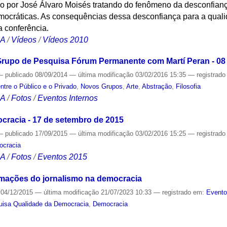
o por José Álvaro Moisés tratando do fenômeno da desconfian
democráticas. As consequências dessa desconfiança para a qua
a conferência.
CA
/
Vídeos
/
Vídeos 2010
Grupo de Pesquisa Fórum Permanente com Martí Peran - 08
—
publicado
08/09/2014
—
última modificação
03/02/2016 15:35
— registrad
ntre o Público e o Privado
,
Novos Grupos
,
Arte
,
Abstração
,
Filosofia
CA
/
Fotos
/
Eventos Internos
ocracia - 17 de setembro de 2015
—
publicado
17/09/2015
—
última modificação
03/02/2016 15:25
— registrad
ocracia
CA
/
Fotos
/
Eventos 2015
rmações do jornalismo na democracia
04/12/2015
—
última modificação
21/07/2023 10:33
— registrado em:
Event
uisa Qualidade da Democracia
,
Democracia
S