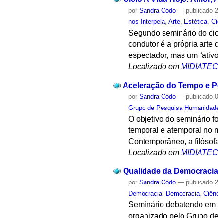
por
Sandra Codo
—
publicado
2
nos Interpela
,
Arte
,
Estética
,
Ci
Segundo seminário do ciclo
condutor é a própria arte
espectador, mas um “ativo 
Localizado em
MIDIATE
Aceleração do Tempo e P
por
Sandra Codo
—
publicado
0
Grupo de Pesquisa Humanidad
O objetivo do seminário 
temporal e atemporal no
Contemporâneo, a filósof
Localizado em
MIDIATE
Qualidade da Democracia
por
Sandra Codo
—
publicado
2
Democracia
,
Democracia
,
Ciênc
Seminário debatendo em t
organizado pelo Grupo d