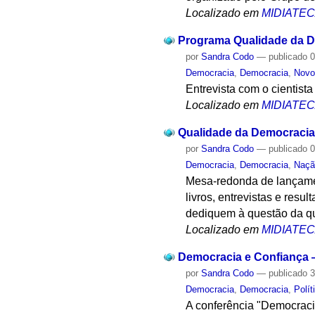
Localizado em
MIDIATE
Programa Qualidade da 
por
Sandra Codo
—
publicado
0
Democracia
,
Democracia
,
Novo
Entrevista com o cientist
Localizado em
MIDIATE
Qualidade da Democracia:
por
Sandra Codo
—
publicado
0
Democracia
,
Democracia
,
Naçã
Mesa-redonda de lançamen
livros, entrevistas e resu
dediquem à questão da q
Localizado em
MIDIATE
Democracia e Confiança 
por
Sandra Codo
—
publicado
3
Democracia
,
Democracia
,
Polít
A conferência "Democraci