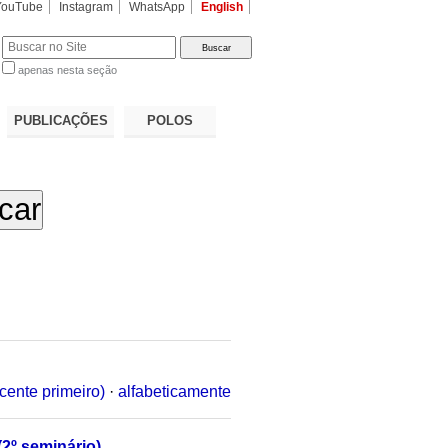
YouTube
Instagram
WhatsApp
English
apenas nesta seção
a…
PUBLICAÇÕES
POLOS
cente primeiro)
·
alfabeticamente
(2º seminário)