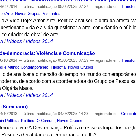
4/09/2014
—
última modificação
05/06/2025 07:27
— registrado em:
Transfo
clo Arte
,
Novos Grupos
,
Visitantes
 A Vida Hoje: Amor, Arte, Política analisou a obra da artista M
 questionar a vida e a vida questionar a arte, convidando o púb
co-criador da obra” de arte.
CA
/
Vídeos
/
Vídeos 2014
ós-democracia: Violência e Comunicação
6/10/2014
—
última modificação
05/06/2025 07:29
— registrado em:
Transfo
es e Mundo Contemporâneo
,
Filosofia
,
Novos Grupos
foi o de analisar a dimensão do tempo no mundo contemporâneo 
 moderno, de acordo com a coordenadora do Grupo de Pesqui
a Olgária Matos.
CA
/
Vídeos
/
Vídeos 2014
 (Seminário)
4/10/2013
—
última modificação
04/06/2025 14:23
— registrado em:
Grupo d
ia Política
,
Política
,
O Comum
,
Novos Grupos
orno do livro A Desconfiança Política e os seus Impactos na 
e Pesquisa Qualidade da Democracia, do IEA.