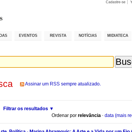
Cadastre-se
Busca
Busca
Avançad
OAS
EVENTOS
REVISTA
NOTÍCIAS
MIDIATECA
sca
Assinar um RSS sempre atualizado.
Filtrar os resultados
Ordenar por
relevância
·
data (mais re
rte, Política - Marina Abramovic: A Arte e a Vida por um Fio 