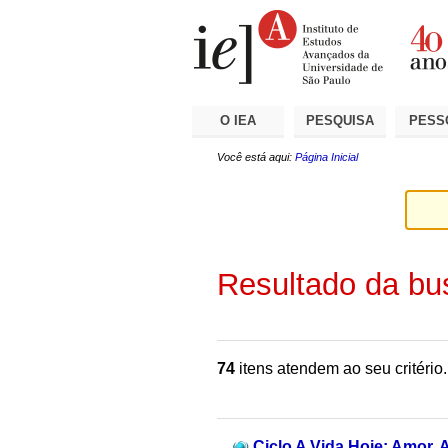
Ir
Ferramentas
Seções
para
Pessoais
o
conteúdo.
|
Ir
para
a
O IEA
PESQUISA
PESS
navegação
Você está aqui:
Página Inicial
Resultado da bu
74
itens atendem ao seu critério.
Ciclo A Vida Hoje: Amor, A