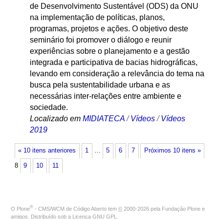
de Desenvolvimento Sustentável (ODS) da ONU
na implementação de políticas, planos,
programas, projetos e ações. O objetivo deste
seminário foi promover o diálogo e reunir
experiências sobre o planejamento e a gestão
integrada e participativa de bacias hidrográficas,
levando em consideração a relevância do tema na
busca pela sustentabilidade urbana e as
necessárias inter-relações entre ambiente e
sociedade.
Localizado em
MIDIATECA
/
Vídeos
/
Vídeos
2019
« 10 itens anteriores
1
…
5
6
7
Próximos 10 itens »
8
9
10
11
®
O
Plone
- CMS/WCM de Código Aberto
tem
©
2000-2026 pela
Fundação Plone
e
amigos. Distribuído sob a
Licença GNU GPL
.