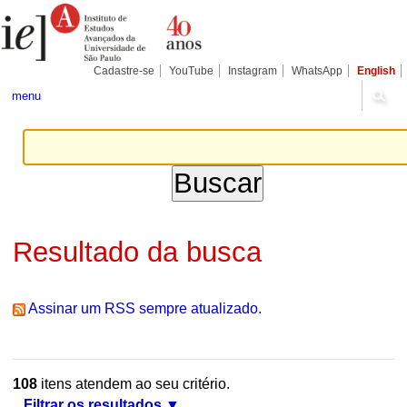
Ir
Ferramentas
Seções
para
Pessoais
o
conteúdo.
|
Cadastre-se
YouTube
Instagram
WhatsApp
English
Ir
para
menu
a
navegação
Resultado da busca
Assinar um RSS sempre atualizado.
108
itens atendem ao seu critério.
Filtrar os resultados