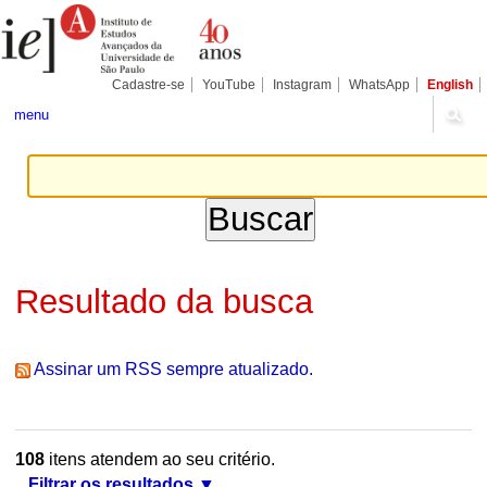
Ir
Ferramentas
Seções
para
Pessoais
o
conteúdo.
|
Cadastre-se
YouTube
Instagram
WhatsApp
English
Ir
para
menu
a
navegação
Resultado da busca
Assinar um RSS sempre atualizado.
108
itens atendem ao seu critério.
Filtrar os resultados