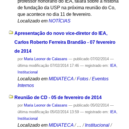
professor honorário do IEA, falará sobre a história
de fundação da USP na próxima reunião do Co,
que acontece no dia 11 de fevereiro.
Localizado em
NOTÍCIAS
Apresentação do novo vice-diretor do IEA,
Carlos Roberto Ferreira Brandão - 07 fevereiro
de 2014
por
Maria Leonor de Calasans
—
publicado
07/02/2014
—
última modificação
07/02/2014 17:46
— registrado em:
IEA
,
Institucional
Localizado em
MIDIATECA
/
Fotos
/
Eventos
Internos
Reunião de CD - 05 de fevereiro de 2014
por
Maria Leonor de Calasans
—
publicado
05/02/2014
—
última modificação
05/02/2014 13:59
— registrado em:
IEA
,
Institucional
Localizado em
MIDIATECA
/
…
/
Institucional
/