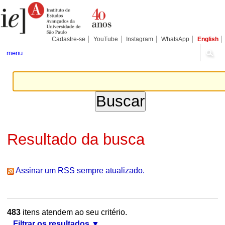
Ir
Ferramentas
Seções
para
Pessoais
o
conteúdo.
|
Cadastre-se
YouTube
Instagram
WhatsApp
English
Ir
para
menu
a
navegação
Resultado da busca
Assinar um RSS sempre atualizado.
483
itens atendem ao seu critério.
Filtrar os resultados