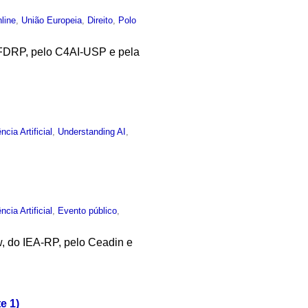
line
,
União Europeia
,
Direito
,
Polo
-FDRP, pelo C4AI-USP e pela
ência Artificial
,
Understanding AI
,
ência Artificial
,
Evento público
,
w, do IEA-RP, pelo Ceadin e
e 1)