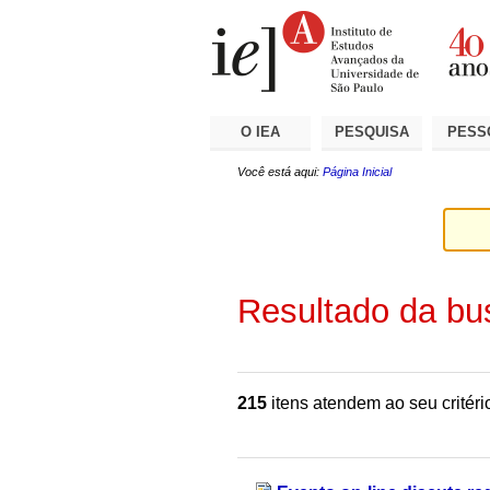
Ir
Ferramentas
Seções
para
Pessoais
o
conteúdo.
|
Ir
para
a
O IEA
PESQUISA
PESS
navegação
Você está aqui:
Página Inicial
Resultado da bu
215
itens atendem ao seu critéri