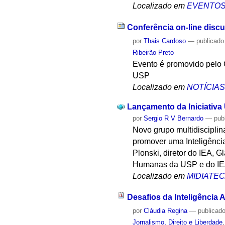
Localizado em
EVENTO
Conferência on-line discute
por
Thais Cardoso
—
publicado
Ribeirão Preto
Evento é promovido pelo 
USP
Localizado em
NOTÍCIA
Lançamento da Iniciativa U
por
Sergio R V Bernardo
—
pub
Novo grupo multidisciplin
promover uma Inteligência 
Plonski, diretor do IEA, 
Humanas da USP e do IE
Localizado em
MIDIATE
Desafios da Inteligência A
por
Cláudia Regina
—
publicad
Jornalismo, Direito e Liberdade