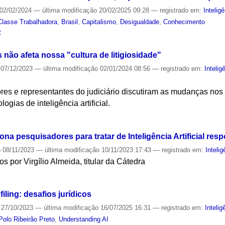
02/02/2024
—
última modificação
20/02/2025 09:28
— registrado em:
Inteligê
Classe Trabalhadora
,
Brasil
,
Capitalismo
,
Desigualdade
,
Conhecimento
S
 não afeta nossa "cultura de litigiosidade"
07/12/2023
—
última modificação
02/01/2024 08:56
— registrado em:
Inteligê
res e representantes do judiciário discutiram as mudanças nos
ogias de inteligência artificial.
S
ona pesquisadores para tratar de Inteligência Artificial res
o
08/11/2023
—
última modificação
10/11/2023 17:43
— registrado em:
Intelig
 por Virgílio Almeida, titular da Cátedra
S
ofiling: desafios jurídicos
27/10/2023
—
última modificação
16/07/2025 16:31
— registrado em:
Intelig
Polo Ribeirão Preto
,
Understanding AI