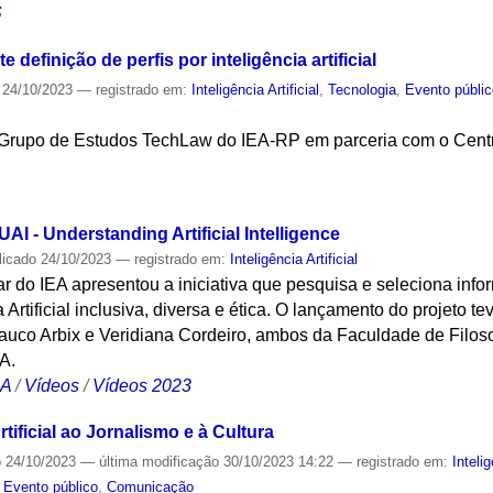
S
 definição de perfis por inteligência artificial
24/10/2023
— registrado em:
Inteligência Artificial
,
Tecnologia
,
Evento públi
Grupo de Estudos TechLaw do IEA-RP em parceria com o Centro d
S
AI - Understanding Artificial Intelligence
licado
24/10/2023
— registrado em:
Inteligência Artificial
ar do IEA apresentou a iniciativa que pesquisa e seleciona inf
Artificial inclusiva, diversa e ética. O lançamento do projeto 
Glauco Arbix e Veridiana Cordeiro, ambos da Faculdade de Filoso
A.
CA
/
Vídeos
/
Vídeos 2023
rtificial ao Jornalismo e à Cultura
o
24/10/2023
—
última modificação
30/10/2023 14:22
— registrado em:
Intelig
,
Evento público
,
Comunicação