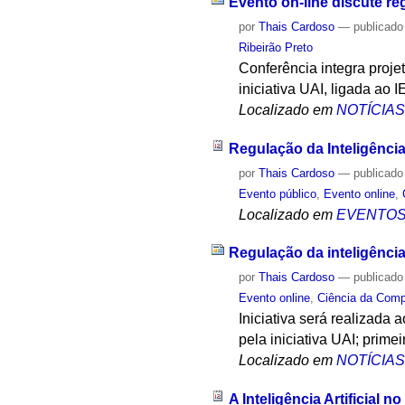
Evento on-line discute reg
por
Thais Cardoso
—
publicado
Ribeirão Preto
Conferência integra proj
iniciativa UAI, ligada ao 
Localizado em
NOTÍCIA
Regulação da Inteligência
por
Thais Cardoso
—
publicado
Evento público
,
Evento online
,
Localizado em
EVENTO
Regulação da inteligência 
por
Thais Cardoso
—
publicado
Evento online
,
Ciência da Com
Iniciativa será realizad
pela iniciativa UAI; prime
Localizado em
NOTÍCIA
A Inteligência Artificial 