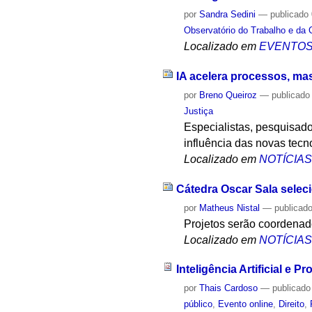
por
Sandra Sedini
—
publicado
Observatório do Trabalho e da 
Localizado em
EVENTO
IA acelera processos, mas
por
Breno Queiroz
—
publicado
Justiça
Especialistas, pesquisado
influência das novas tecnol
Localizado em
NOTÍCIA
Cátedra Oscar Sala seleci
por
Matheus Nistal
—
publicad
Projetos serão coordenados
Localizado em
NOTÍCIA
Inteligência Artificial e Pr
por
Thais Cardoso
—
publicado
público
,
Evento online
,
Direito
,