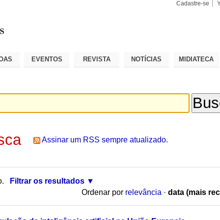
Cadastre-se
Busca
Busca
Avançad
OAS
EVENTOS
REVISTA
NOTÍCIAS
MIDIATECA
sca
Assinar um RSS sempre atualizado.
o.
Filtrar os resultados
Ordenar por
relevância
·
data (mais rec