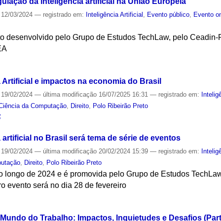
ulação da inteligência artificial na União Europeia
12/03/2024
— registrado em:
Inteligência Artificial
,
Evento público
,
Evento on
eto desenvolvido pelo Grupo de Estudos TechLaw, pelo Ceadin
IEA
S
 Artificial e impactos na economia do Brasil
19/02/2024
—
última modificação
16/07/2025 16:31
— registrado em:
Intelig
Ciência da Computação
,
Direito
,
Polo Ribeirão Preto
S
artificial no Brasil será tema de série de eventos
19/02/2024
—
última modificação
20/02/2024 15:39
— registrado em:
Intelig
putação
,
Direito
,
Polo Ribeirão Preto
a ao longo de 2024 e é promovida pelo Grupo de Estudos TechLa
iro evento será no dia 28 de fevereiro
S
no Mundo do Trabalho: Impactos, Inquietudes e Desafios (Part