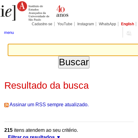
Ir
Ferramentas
Seções
para
Pessoais
o
conteúdo.
|
Cadastre-se
YouTube
Instagram
WhatsApp
English
Ir
para
menu
a
navegação
Resultado da busca
Assinar um RSS sempre atualizado.
215
itens atendem ao seu critério.
Filtrar os resultados