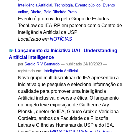
Inteligência Artificial
,
Tecnologia
,
Evento público
,
Evento
online
,
Direito
,
Polo Ribeirão Preto
Evento é promovido pelo Grupo de Estudos
TechLaw do IEA-RP em parceria com o Centro de
Inteligência Artificial da USP
Localizado em
NOTÍCIAS
Lançamento da Iniciativa UAI - Understanding
Artificial Intelligence
por
Sergio R V Bernardo
—
publicado
24/10/2023
—
registrado em:
Inteligência Artificial
Novo grupo multidisciplinar do IEA apresentou a
iniciativa que pesquisa e seleciona informação de
qualidade para promover uma Inteligência
Artificial inclusiva, diversa e ética. O lançamento
do projeto teve exposição de Guilherme Ary
Plonski, diretor do IEA, Glauco Arbix e Veridiana
Cordeiro, ambos da Faculdade de Filosofia,
Letras e Ciências Humanas da USP e do IEA.
Localizado em
MIDIATECA
/
Vídeos
/
Vídeos