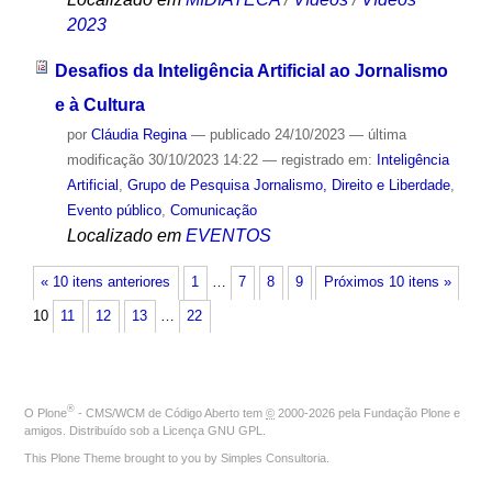
2023
Desafios da Inteligência Artificial ao Jornalismo
e à Cultura
por
Cláudia Regina
—
publicado
24/10/2023
—
última
modificação
30/10/2023 14:22
— registrado em:
Inteligência
Artificial
,
Grupo de Pesquisa Jornalismo, Direito e Liberdade
,
Evento público
,
Comunicação
Localizado em
EVENTOS
« 10 itens anteriores
1
…
7
8
9
Próximos 10 itens »
10
11
12
13
…
22
®
O
Plone
- CMS/WCM de Código Aberto
tem
©
2000-2026 pela
Fundação Plone
e
amigos. Distribuído sob a
Licença GNU GPL
.
This Plone Theme brought to you by
Simples Consultoria
.