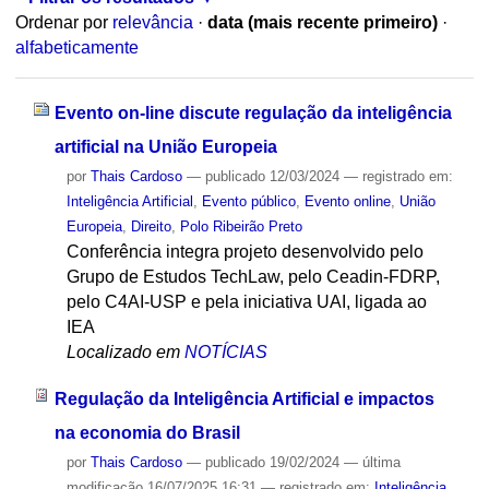
Ordenar por
relevância
·
data (mais recente primeiro)
·
alfabeticamente
Evento on-line discute regulação da inteligência
artificial na União Europeia
por
Thais Cardoso
—
publicado
12/03/2024
— registrado em:
Inteligência Artificial
,
Evento público
,
Evento online
,
União
Europeia
,
Direito
,
Polo Ribeirão Preto
Conferência integra projeto desenvolvido pelo
Grupo de Estudos TechLaw, pelo Ceadin-FDRP,
pelo C4AI-USP e pela iniciativa UAI, ligada ao
IEA
Localizado em
NOTÍCIAS
Regulação da Inteligência Artificial e impactos
na economia do Brasil
por
Thais Cardoso
—
publicado
19/02/2024
—
última
modificação
16/07/2025 16:31
— registrado em:
Inteligência