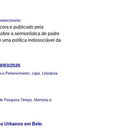
ertencimento
écora e publicado pela
obre a sermonística de padre
 uma política indissociável da
10/03/2026
 e Pertencimento
,
capa
,
Literatura
de Pesquisa Tempo, Memória e
las Urbanos em Belo