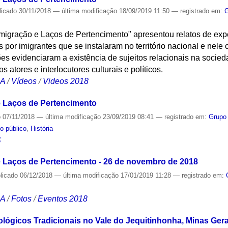
licado
30/11/2018
—
última modificação
18/09/2019 11:50
— registrado em:
G
igração e Laços de Pertencimento" apresentou relatos de expe
 por imigrantes que se instalaram no território nacional e nele 
ões evidenciaram a existência de sujeitos relacionais na socieda
s atores e interlocutores culturais e políticos.
CA
/
Vídeos
/
Videos 2018
 Laços de Pertencimento
o
07/11/2018
—
última modificação
23/09/2019 08:41
— registrado em:
Grupo
o público
,
História
S
 Laços de Pertencimento - 26 de novembro de 2018
licado
06/12/2018
—
última modificação
17/01/2019 11:28
— registrado em:
CA
/
Fotos
/
Eventos 2018
lógicos Tradicionais no Vale do Jequitinhonha, Minas Gera