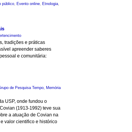
 público
,
Evento online
,
Etnologia
,
is
ertencimento
 tradições e práticas
ssível apreender saberes
 pessoal e comunitária:
Grupo de Pesquisa Tempo, Memória
da USP, onde fundou o
o Covian (1913-1992) teve sua
obre a atuação de Covian na
valor cientifico e histórico