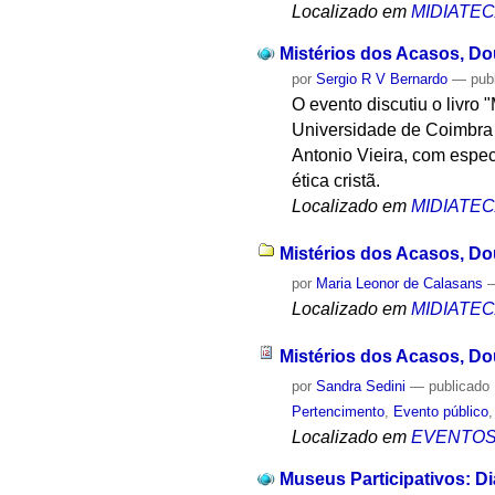
Localizado em
MIDIATE
Mistérios dos Acasos, Do
por
Sergio R V Bernardo
—
pub
O evento discutiu o livro 
Universidade de Coimbra 
Antonio Vieira, com espec
ética cristã.
Localizado em
MIDIATE
Mistérios dos Acasos, Dou
por
Maria Leonor de Calasans
Localizado em
MIDIATE
Mistérios dos Acasos, Do
por
Sandra Sedini
—
publicado
Pertencimento
,
Evento público
Localizado em
EVENTO
Museus Participativos: 