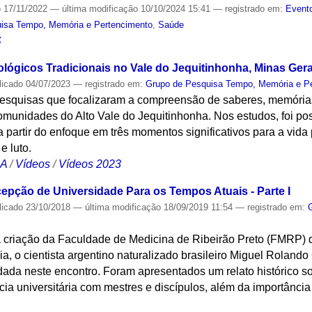
o
17/11/2022
—
última modificação
10/10/2024 15:41
— registrado em:
Evento
isa Tempo, Memória e Pertencimento
,
Saúde
S
lógicos Tradicionais no Vale do Jequitinhonha, Minas Gera
licado
04/07/2023
— registrado em:
Grupo de Pesquisa Tempo, Memória e P
esquisas que focalizaram a compreensão de saberes, memórias,
munidades do Alto Vale do Jequitinhonha. Nos estudos, foi po
a partir do enfoque em três momentos significativos para a vida
e luto.
CA
/
Vídeos
/
Vídeos 2023
pção de Universidade Para os Tempos Atuais - Parte I
licado
23/10/2018
—
última modificação
18/09/2019 11:54
— registrado em:
 criação da Faculdade de Medicina de Ribeirão Preto (FMRP) 
a, o cientista argentino naturalizado brasileiro Miguel Roland
ada neste encontro. Foram apresentados um relato histórico s
 universitária com mestres e discípulos, além da importância e 