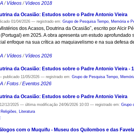
CA
/
Vídeos
/
Videos 2018
utrina da Ocasião: Estudos sobre o Padre Antonio Vieira
licado
01/04/2026
— registrado em:
Grupo de Pesquisa Tempo, Memória e P
"Mistérios dos Acasos, Doutrina da Ocasião", escrito por Alcir P
(Portugal) em 2025. A obra apresenta um estudo aprofundado s
ial enfoque na sua crítica ao maquiavelismo e na sua defesa de
CA
/
Vídeos
/
Vídeos 2026
trina da Ocasião: Estudos sobre o Padre Antonio Vieira - 
—
publicado
11/05/2026
— registrado em:
Grupo de Pesquisa Tempo, Memória
CA
/
Fotos
/
Eventos 2026
utrina da Ocasião: Estudos sobre o Padre Antonio Vieira
12/12/2025
—
última modificação
24/06/2026 10:03
— registrado em:
Grupo 
,
Religiões
,
Literatura
S
Diálogos com o Muquifu - Museu dos Quilombos e das Fave