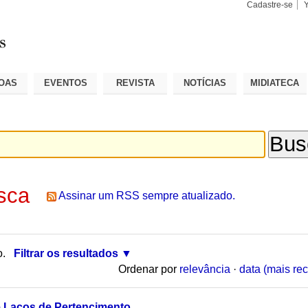
Cadastre-se
Busca
Busca
Avançad
OAS
EVENTOS
REVISTA
NOTÍCIAS
MIDIATECA
sca
Assinar um RSS sempre atualizado.
o.
Filtrar os resultados
Ordenar por
relevância
·
data (mais rec
 Laços de Pertencimento