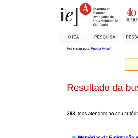
Ir
Ferramentas
Seções
para
Pessoais
o
conteúdo.
|
Ir
para
a
O IEA
PESQUISA
PESS
navegação
Você está aqui:
Página Inicial
Resultado da bu
283
itens atendem ao seu critéri
Memórias da Emigração e