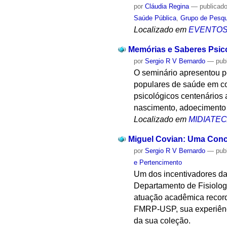
por
Cláudia Regina
—
publicad
Saúde Pública
,
Grupo de Pesqu
Localizado em
EVENTO
Memórias e Saberes Psico
por
Sergio R V Bernardo
—
pub
O seminário apresentou p
populares de saúde em co
psicológicos centenários 
nascimento, adoecimento 
Localizado em
MIDIATE
Miguel Covian: Uma Conce
por
Sergio R V Bernardo
—
pub
e Pertencimento
Um dos incentivadores da
Departamento de Fisiologi
atuação acadêmica record
FMRP-USP, sua experiência
da sua coleção.