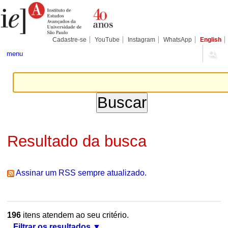
Ir
Ferramentas
Seções
para
Pessoais
o
conteúdo.
|
Cadastre-se
YouTube
Instagram
WhatsApp
English
Ir
para
menu
a
navegação
Resultado da busca
Assinar um RSS sempre atualizado.
196
itens atendem ao seu critério.
Filtrar os resultados