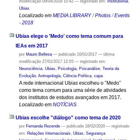
modificação
09/04/2018 10:42
— registrado em:
Institutional
,
Ubias
Localizado em
MEDIA LIBRARY
/
Photos
/
Events
- 2018
Ubias elege o 'Medo' como tema comum para
IEAs em 2017
por
Mauro Bellesa
—
publicado
10/01/2017
—
última
modificação
27/01/2017 12:03
— registrado em:
Neurociência
,
Ubias
,
Psicologia
,
Psicanálise
,
Teoria da
Evolução
,
Antropologia
,
Ciência Política
,
capa
A rede internacional Ubias escolheu o "Medo"
como tema comum para uma série de atividades
dos institutos de estudos avançados em 2017.
Localizado em
NOTÍCIAS
Ubias escolhe "diálogo" como tema de 2020
por
Fernanda Rezende
—
publicado
18/02/2020
— registrado
em:
Relações Internacionais
,
Ubias
,
Segurança