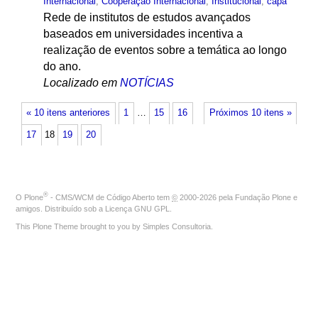
Internacional
,
Cooperação Internacional
,
Institucional
,
capa
Rede de institutos de estudos avançados
baseados em universidades incentiva a
realização de eventos sobre a temática ao longo
do ano.
Localizado em
NOTÍCIAS
« 10 itens anteriores
1
…
15
16
Próximos 10 itens »
17
18
19
20
®
O
Plone
- CMS/WCM de Código Aberto
tem
©
2000-2026 pela
Fundação Plone
e
amigos. Distribuído sob a
Licença GNU GPL
.
This Plone Theme brought to you by
Simples Consultoria
.