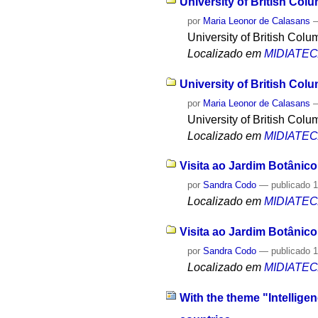
University of British Col
por
Maria Leonor de Calasans
University of British Col
Localizado em
MIDIATE
University of British Col
por
Maria Leonor de Calasans
University of British Col
Localizado em
MIDIATE
Visita ao Jardim Botânico
por
Sandra Codo
—
publicado
1
Localizado em
MIDIATE
Visita ao Jardim Botânico
por
Sandra Codo
—
publicado
1
Localizado em
MIDIATE
With the theme "Intelligen