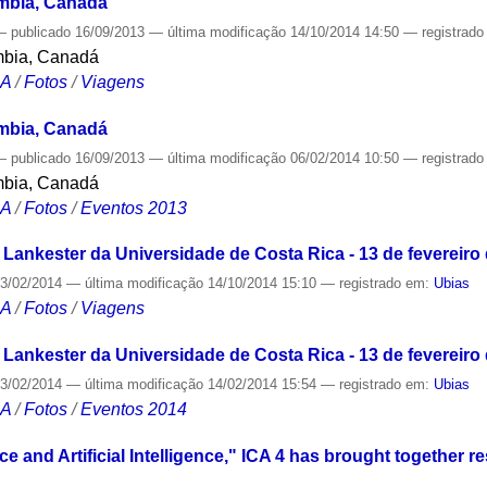
umbia, Canadá
—
publicado
16/09/2013
—
última modificação
14/10/2014 14:50
— registrad
umbia, Canadá
CA
/
Fotos
/
Viagens
umbia, Canadá
—
publicado
16/09/2013
—
última modificação
06/02/2014 10:50
— registrad
umbia, Canadá
CA
/
Fotos
/
Eventos 2013
 Lankester da Universidade de Costa Rica - 13 de fevereiro
3/02/2014
—
última modificação
14/10/2014 15:10
— registrado em:
Ubias
CA
/
Fotos
/
Viagens
 Lankester da Universidade de Costa Rica - 13 de fevereiro
3/02/2014
—
última modificação
14/02/2014 15:54
— registrado em:
Ubias
CA
/
Fotos
/
Eventos 2014
ce and Artificial Intelligence," ICA 4 has brought together r