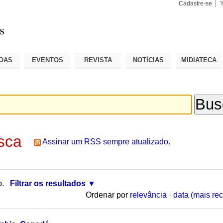
Cadastre-se
Busca
Busca
Avançad
OAS
EVENTOS
REVISTA
NOTÍCIAS
MIDIATECA
sca
Assinar um RSS sempre atualizado.
o.
Filtrar os resultados
Ordenar por
relevância
·
data (mais rec