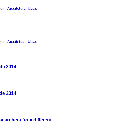
o em:
Arquitetura
,
Ubias
o em:
Arquitetura
,
Ubias
 de 2014
 de 2014
esearchers from different