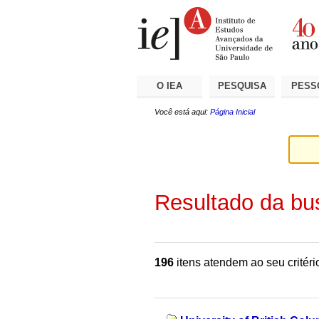
Ir
Ferramentas
Seções
para
Pessoais
o
conteúdo.
|
Ir
para
a
O IEA
PESQUISA
PESS
navegação
Você está aqui:
Página Inicial
Resultado da bu
196
itens atendem ao seu critéri