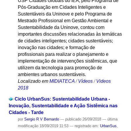
USP Cidades Globais do IEA, pelo Programa de
Pós-Graduação em Cidades Inteligentes e
Sustentáveis da Uninove e pelo Programa de
Mestrado Profissional em Gestão Ambiental e
Sustentabilidade da Uninove, contou com
importantes discussões relacionadas às temáticas
de cidades inteligentes; cidades sustentáveis;
inovação nas cidades; e formação de
profissionais para realizar o planejamento e
implementação de intervenções sistêmicas, que
utilizem da tecnologia para promoção de
ambientes urbanos sustentáveis.
Localizado em
MIDIATECA
/
Vídeos
/
Videos
2018
Ciclo UrbanSus: Sustentabilidade Urbana -
Inovação, Sustentabilidade e Ação Sistêmica nas
Cidades - Tarde
por
Sergio R V Bernardo
—
publicado
26/09/2018
—
última
modificação
18/09/2019 11:53
— registrado em:
UrbanSus
,