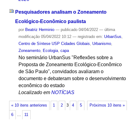
Pesquisadores analisam o Zoneamento
Ecológico-Econômico paulista
por
Beatriz Herminio
—
publicado
04/04/2022
—
última
modificação
05/04/2022 10:12
— registrado em:
UrbanSus
,
Centro de Síntese USP Cidades Globais
,
Urbanismo
,
Zoneamento
,
Ecologia
,
capa
No seminário UrbanSus "Reflexões sobre a
Proposta de Zoneamento Ecológico-Econômico
de São Paulo", convidados avaliaram o
documento e debateram sobre o desenvolvimento
econômico do estado
Localizado em
NOTÍCIAS
« 10 itens anteriores
1
2
3
4
5
Próximos 10 itens »
6
…
11