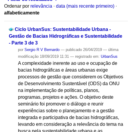
Ordenar por
relevância
·
data (mais recente primeiro)
·
alfabeticamente
Ciclo UrbanSus: Sustentabilidade Urbana -
Gestão de Bacias Hidrográficas e Sustentabilidade
- Parte 3 de 3
por
Sergio R V Bernardo
—
publicado
26/04/2019
—
última
modificação
18/09/2019 11:31
— registrado em:
UrbanSus
A complexidade inerente ao uso e ocupação de
bacias hidrográficas e áreas urbanas exige
processos de gestão que considerem os Objetivos
de Desenvolvimento Sustentável (ODS) da ONU
na implementação de políticas, planos,
programas, projetos e ações. O objetivo deste
seminário foi promover o diálogo e reunir
experiências sobre o planejamento e a gestão
integrada e participativa de bacias hidrográficas,
levando em consideração a relevância do tema na
busca pela sustentabilidade urbana e as