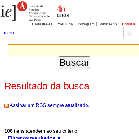
Ir
Ferramentas
Seções
para
Pessoais
o
conteúdo.
|
Cadastre-se
YouTube
Instagram
WhatsApp
English
Ir
para
menu
a
navegação
Resultado da busca
Assinar um RSS sempre atualizado.
108
itens atendem ao seu critério.
Filtrar os resultados