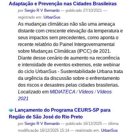
Adaptação e Prevenção nas Cidades Brasileiras
por
Sergio R V Bernardo
—
publicado
27/10/2021
—
registrado em:
UrbanSus
As mudanças climáticas não são uma ameaça
distante com crescente elevação da temperatura e
seus impactos sem precedentes, como aponta o
recente relatório do Painel Intergovernamental
sobre Mudanças Climáticas (IPCC) de 2021.
Diante desse cenário de aumento na recorrência
e intensidade de eventos extremos, este webinar
do ciclo UrbanSus - Sustentabilidade Urbana trata
da urgência da discussão sobre o enfrentamento
dos riscos e desastres pelas cidades brasilerias.
Localizado em
MIDIATECA
/
Vídeos
/
Vídeos
2021
Lançamento do Programa CEURS-SP para
Região de São José do Rio Preto
por
Sergio R V Bernardo
—
publicado
16/12/2025
—
última
modificação
16/12/2025 15:14
— registrado em:
UrbanSus