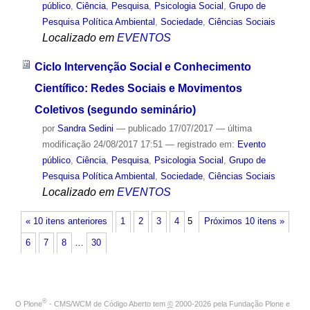
público
,
Ciência
,
Pesquisa
,
Psicologia Social
,
Grupo de
Pesquisa Política Ambiental
,
Sociedade
,
Ciências Sociais
Localizado em
EVENTOS
Ciclo Intervenção Social e Conhecimento
Científico: Redes Sociais e Movimentos
Coletivos (segundo seminário)
por
Sandra Sedini
—
publicado
17/07/2017
—
última
modificação
24/08/2017 17:51
— registrado em:
Evento
público
,
Ciência
,
Pesquisa
,
Psicologia Social
,
Grupo de
Pesquisa Política Ambiental
,
Sociedade
,
Ciências Sociais
Localizado em
EVENTOS
« 10 itens anteriores
1
2
3
4
5
Próximos 10 itens »
6
7
8
…
30
®
O
Plone
- CMS/WCM de Código Aberto
tem
©
2000-2026 pela
Fundação Plone
e