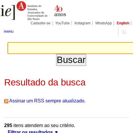
Ir
Ferramentas
Seções
para
Pessoais
o
conteúdo.
|
Cadastre-se
YouTube
Instagram
WhatsApp
English
Ir
para
menu
a
navegação
Resultado da busca
Assinar um RSS sempre atualizado.
295
itens atendem ao seu critério.
Filtrar os resultados