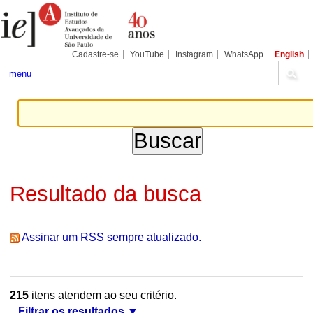
Ir
Ferramentas
Seções
para
Pessoais
o
conteúdo.
|
Cadastre-se
YouTube
Instagram
WhatsApp
English
Ir
para
menu
a
navegação
Resultado da busca
Assinar um RSS sempre atualizado.
215
itens atendem ao seu critério.
Filtrar os resultados