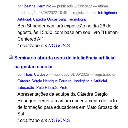
por
Beatriz Herminio
—
publicado
11/08/2022
—
última
modificação
25/08/2022 10:40
— registrado em:
Inteligência
Artificial
,
Cátedra Oscar Sala
,
Tecnologia
Ben Shneiderman fará exposição no dia 26 de
agosto, às 15h30, com base em seu livro "Human-
Centered AI"
Localizado em
NOTÍCIAS
Seminário aborda usos de inteligência artificial
na gestão escolar
por
Thais Cardoso
—
publicado
01/09/2025
— registrado em:
Cátedra Sérgio Henrique Ferreira
,
Inteligência Artificial
,
Educação
,
Polo Ribeirão Preto
Apresentações da equipe da Cátedra Sérgio
Henrique Ferreira marcam encerramento de ciclo
de formação para educadores em Mato Grosso do
Sul
Localizado em
NOTÍCIAS