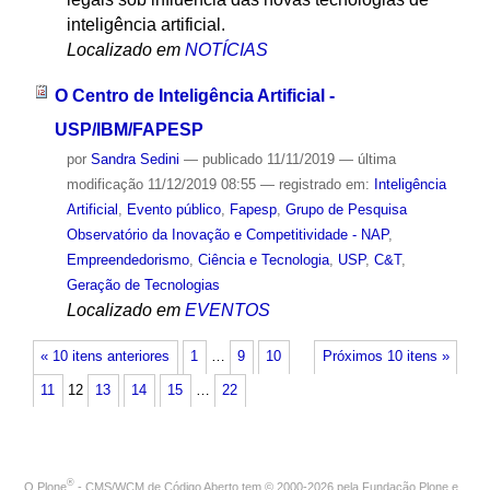
inteligência artificial.
Localizado em
NOTÍCIAS
O Centro de Inteligência Artificial -
USP/IBM/FAPESP
por
Sandra Sedini
—
publicado
11/11/2019
—
última
modificação
11/12/2019 08:55
— registrado em:
Inteligência
Artificial
,
Evento público
,
Fapesp
,
Grupo de Pesquisa
Observatório da Inovação e Competitividade - NAP
,
Empreendedorismo
,
Ciência e Tecnologia
,
USP
,
C&T
,
Geração de Tecnologias
Localizado em
EVENTOS
« 10 itens anteriores
1
…
9
10
Próximos 10 itens »
11
12
13
14
15
…
22
®
O
Plone
- CMS/WCM de Código Aberto
tem
©
2000-2026 pela
Fundação Plone
e