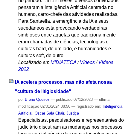
no período. Em 12 meses, diversos convidados
pensaram a Inteligência Artificial centrada no
humano, carro-chefe das atividades realizadas.
Para Santaella, a emergência da IA e seus
sucedâneos está provocando verdadeiras
simbioses entre aquelas que tradicionalmente
eram chamadas de ciências, tecnologias e
culturas hard, de um lado, e humanidades e
culturas soft, de outro.
Localizado em
MIDIATECA
/
Vídeos
/
Vídeos
2022
IA acelera processos, mas não afeta nossa
"cultura de litigiosidade"
por
Breno Queiroz
—
publicado
07/12/2023
—
última
modificação
02/01/2024 08:56
— registrado em:
Inteligência
Artificial
,
Oscar Sala Chair
,
Justiça
Especialistas, pesquisadores e representantes do
judiciário discutiram as mudanças nos processos
legais sob influência das novas tecnologias de