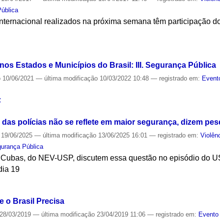
ública
internacional realizados na próxima semana têm participação d
S
 nos Estados e Municípios do Brasil: III. Segurança Pública
o
10/06/2021
—
última modificação
10/03/2022 10:48
— registrado em:
Event
S
o das polícias não se reflete em maior segurança, dizem pe
19/06/2025
—
última modificação
13/06/2025 16:01
— registrado em:
Violên
urança Pública
 Cubas, do NEV-USP, discutem essa questão no episódio do US
dia 19
S
 o Brasil Precisa
28/03/2019
—
última modificação
23/04/2019 11:06
— registrado em:
Evento 