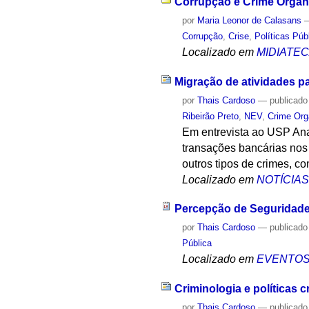
Corrupção e Crime Organiz
por
Maria Leonor de Calasans
Corrupção
,
Crise
,
Políticas Púb
Localizado em
MIDIATE
Migração de atividades par
por
Thais Cardoso
—
publicado
Ribeirão Preto
,
NEV
,
Crime Org
Em entrevista ao USP Ana
transações bancárias nos 
outros tipos de crimes, c
Localizado em
NOTÍCIA
Percepção de Seguridade
por
Thais Cardoso
—
publicado
Pública
Localizado em
EVENTO
Criminologia e políticas 
por
Thais Cardoso
—
publicado