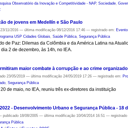
squisa Observatório da Inovação e Competitividade - NAP
,
Sociedade
,
Gove
S
ão de jovens em Medellín e São Paulo
23/11/2016
—
última modificação
08/12/2016 17:46
— registrado em:
Evento
rograma USP Cidades Globais
,
Saúde Pública
,
Segurança Pública
rdo de Paz: Dilemas da Colômbia e da América Latina na Atuali
 dia 2 de dezembro, às 14h, no IEA.
S
mitiram maior combate à corrupção e ao crime organizado,
cado
23/05/2019
—
última modificação
24/05/2019 17:26
— registrado em:
Pr
ado
,
Segurança Pública
20 de maio, no IEA, reuniu três ex-diretores da instituição
S
- 2022 - Desenvolvimento Urbano e Segurança Pública - 18 
—
publicado
18/08/2005
—
última modificação
10/04/2014 16:51
— registrad
rança Pública