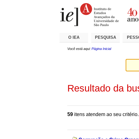
Ir
Ferramentas
Seções
para
Pessoais
o
conteúdo.
|
Ir
para
a
O IEA
PESQUISA
PESS
navegação
Você está aqui:
Página Inicial
Resultado da bu
59
itens atendem ao seu critério.