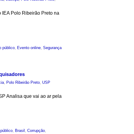
o IEA Polo Ribeirão Preto na
o público
,
Evento online
,
Segurança
squisadores
cia
,
Polo Ribeirão Preto
,
USP
P Analisa que vai ao ar pela
público
,
Brasil
,
Corrupção
,