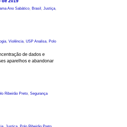
o de 2019
ama Ano Sabático
,
Brasil
,
Justiça
,
ogia
,
Violência
,
USP Analisa
,
Polo
ncentração de dados e
esses aparelhos e abandonar
lo Ribeirão Preto
,
Segurança
cia
,
Justiça
,
Polo Ribeirão Preto
,