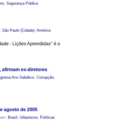
rno
,
Segurança Pública
,
São Paulo (Cidade)
,
América
dade - Lições Aprendidas" é o
 afirmam ex-diretores
ograma Ano Sabático
,
Corrupção
,
de agosto de 2005
o em:
Brasil
,
Urbanismo
,
Políticas