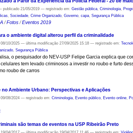
ado a Partir da Experiência da Polícia Federal - 20 de mai
—
publicado
21/05/2019
— registrado em:
Gestão pública
,
Criminologia
,
Progr
licas
,
Sociedade
,
Crime Organizado
,
Governo
,
capa
,
Segurança Pública
CA
/
Fotos
/
Eventos 2019
a o ambiente digital alterou perfil da criminalidade
08/10/2025
—
última modificação
27/09/2025 15:18
— registrado em:
Tecnol
anizado
,
Segurança Pública
lisa, o pesquisador do NEV-USP Felipe Garcia explica que co
celulares tem levado criminosos a investir no roubo e furto d
omo roubo de carros
S
 no Ambiente Urbano: Perspectivas e Aplicações
09/08/2024
— registrado em:
Criminologia
,
Evento público
,
Evento online
,
Po
S
criminais são temas de eventos na USP Ribeirão Preto
19/04/2017
—
última modificação
19/04/2017 11:46
— registrado em:
Violên