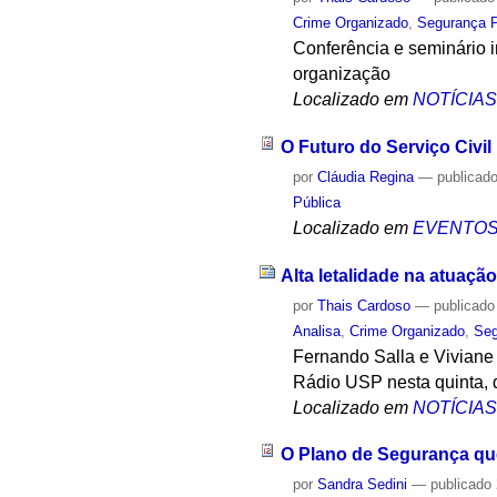
Crime Organizado
,
Segurança P
Conferência e seminário 
organização
Localizado em
NOTÍCIA
O Futuro do Serviço Civil
por
Cláudia Regina
—
publicad
Pública
Localizado em
EVENTO
Alta letalidade na atuaçã
por
Thais Cardoso
—
publicado
Analisa
,
Crime Organizado
,
Seg
Fernando Salla e Viviane
Rádio USP nesta quinta, 
Localizado em
NOTÍCIA
O Plano de Segurança que
por
Sandra Sedini
—
publicado