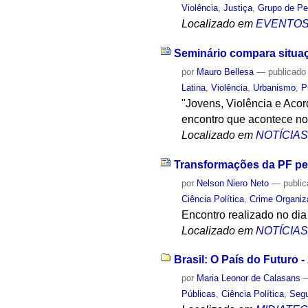
Violência
,
Justiça
,
Grupo de Pe
Localizado em
EVENTO
Seminário compara situaç
por
Mauro Bellesa
—
publicado
Latina
,
Violência
,
Urbanismo
,
P
"Jovens, Violência e Aco
encontro que acontece no
Localizado em
NOTÍCIA
Transformações da PF per
por
Nelson Niero Neto
—
publi
Ciência Política
,
Crime Organiz
Encontro realizado no dia 
Localizado em
NOTÍCIA
Brasil: O País do Futuro 
por
Maria Leonor de Calasans
Públicas
,
Ciência Política
,
Segu