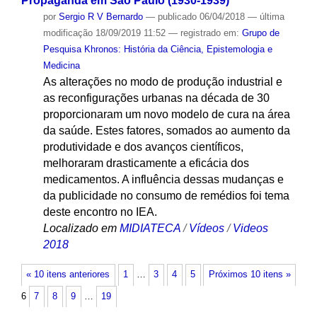
Propaganda em São Paulo (1930-1939)
por
Sergio R V Bernardo
—
publicado
06/04/2018
—
última
modificação
18/09/2019 11:52
— registrado em:
Grupo de
Pesquisa Khronos: História da Ciência, Epistemologia e
Medicina
As alterações no modo de produção industrial e
as reconfigurações urbanas na década de 30
proporcionaram um novo modelo de cura na área
da saúde. Estes fatores, somados ao aumento da
produtividade e dos avanços científicos,
melhoraram drasticamente a eficácia dos
medicamentos. A influência dessas mudanças e
da publicidade no consumo de remédios foi tema
deste encontro no IEA.
Localizado em
MIDIATECA
/
Vídeos
/
Videos
2018
« 10 itens anteriores
1
…
3
4
5
Próximos 10 itens »
6
7
8
9
…
19