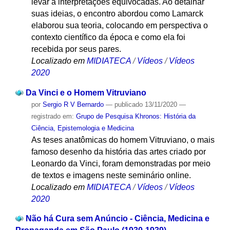
levar a interpretações equivocadas. Ao detalhar
suas ideias, o encontro abordou como Lamarck
elaborou sua teoria, colocando em perspectiva o
contexto científico da época e como ela foi
recebida por seus pares.
Localizado em
MIDIATECA
/
Vídeos
/
Vídeos
2020
Da Vinci e o Homem Vitruviano
por
Sergio R V Bernardo
—
publicado
13/11/2020
—
registrado em:
Grupo de Pesquisa Khronos: História da
Ciência, Epistemologia e Medicina
As teses anatômicas do homem Vitruviano, o mais
famoso desenho da história das artes criado por
Leonardo da Vinci, foram demonstradas por meio
de textos e imagens neste seminário online.
Localizado em
MIDIATECA
/
Vídeos
/
Vídeos
2020
Não há Cura sem Anúncio - Ciência, Medicina e