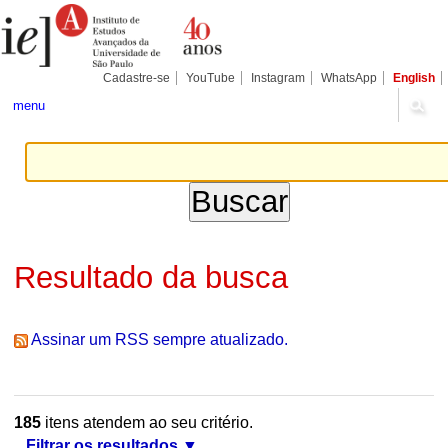
Ir
Ferramentas
Seções
para
Pessoais
o
conteúdo.
|
Cadastre-se
YouTube
Instagram
WhatsApp
English
Ir
para
menu
a
navegação
Resultado da busca
Assinar um RSS sempre atualizado.
185
itens atendem ao seu critério.
Filtrar os resultados