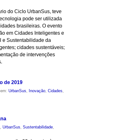
rio do Ciclo UrbanSus, teve
ecnologia pode ser utilizada
idades brasileiras. O evento
o em Cidades Inteligentes e
 e Sustentabilidade da
gentes; cidades sustentáveis;
ementação de intervenções
s.
ro de 2019
o em:
UrbanSus
,
Inovação
,
Cidades
,
ana
o
,
UrbanSus
,
Sustentabilidade
,