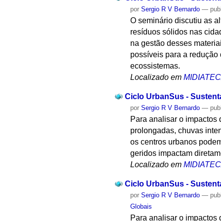
por
Sergio R V Bernardo
—
pub
O seminário discutiu as a
resíduos sólidos nas cida
na gestão desses materia
possíveis para a redução
ecossistemas.
Localizado em
MIDIATE
Ciclo UrbanSus - Sustenta
por
Sergio R V Bernardo
—
pub
Para analisar o impactos
prolongadas, chuvas inten
os centros urbanos podem
geridos impactam diretam
Localizado em
MIDIATE
Ciclo UrbanSus - Sustenta
por
Sergio R V Bernardo
—
pub
Globais
Para analisar o impactos