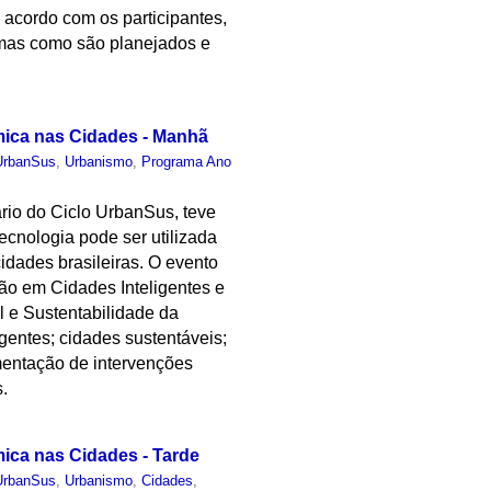
 acordo com os participantes,
rmas como são planejados e
mica nas Cidades - Manhã
UrbanSus
,
Urbanismo
,
Programa Ano
rio do Ciclo UrbanSus, teve
ecnologia pode ser utilizada
idades brasileiras. O evento
o em Cidades Inteligentes e
 e Sustentabilidade da
gentes; cidades sustentáveis;
ementação de intervenções
s.
mica nas Cidades - Tarde
UrbanSus
,
Urbanismo
,
Cidades
,