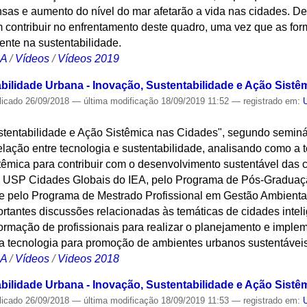
sas e aumento do nível do mar afetarão a vida nas cidades. De
 contribuir no enfrentamento deste quadro, uma vez que as fo
ente na sustentabilidade.
CA
/
Vídeos
/
Vídeos 2019
bilidade Urbana - Inovação, Sustentabilidade e Ação Sistê
licado
26/09/2018
—
última modificação
18/09/2019 11:52
— registrado em:
stentabilidade e Ação Sistêmica nas Cidades", segundo seminá
elação entre tecnologia e sustentabilidade, analisando como a t
stêmica para contribuir com o desenvolvimento sustentável das c
 USP Cidades Globais do IEA, pelo Programa de Pós-Graduaçã
e pelo Programa de Mestrado Profissional em Gestão Ambiental
tantes discussões relacionadas às temáticas de cidades inteli
formação de profissionais para realizar o planejamento e impl
da tecnologia para promoção de ambientes urbanos sustentávei
CA
/
Vídeos
/
Videos 2018
bilidade Urbana - Inovação, Sustentabilidade e Ação Sistê
licado
26/09/2018
—
última modificação
18/09/2019 11:53
— registrado em: