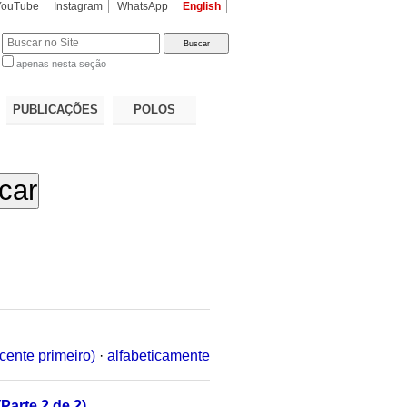
YouTube
Instagram
WhatsApp
English
apenas nesta seção
a…
PUBLICAÇÕES
POLOS
cente primeiro)
·
alfabeticamente
Parte 2 de 2)