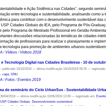
stentabilidade e Ação Sistêmica nas Cidades", segundo seminá
elação entre tecnologia e sustentabilidade, analisando como a t
stêmica para contribuir com o desenvolvimento sustentável das c
 USP Cidades Globais do IEA, pelo Programa de Pós-Graduaçã
e pelo Programa de Mestrado Profissional em Gestão Ambiental
tantes discussões relacionadas às temáticas de cidades inteli
formação de profissionais para realizar o planejamento e impl
da tecnologia para promoção de ambientes urbanos sustentávei
CA
/
Vídeos
/
Videos 2018
 Tecnologia Digital nas Cidades Brasileiras - 10 de outub
—
publicado
10/10/2019
—
última modificação
14/10/2019 09:25
— registrad
s
,
capa
,
ONU
CA
/
Fotos
/
Eventos 2019
ema de seminário do Ciclo UrbanSus - Sustentabilidade Urb
30/04/2019
—
última modificação
10/05/2019 13:00
— registrado em:
Event
 USP Cidades Globais
,
Desenvolvimento sustentável