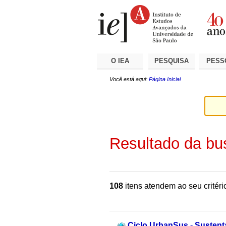
Ir
Ferramentas
Seções
para
Pessoais
o
conteúdo.
|
Ir
para
a
O IEA
PESQUISA
PESS
navegação
Você está aqui:
Página Inicial
Resultado da bu
108
itens atendem ao seu critéri
Ciclo UrbanSus - Sustenta