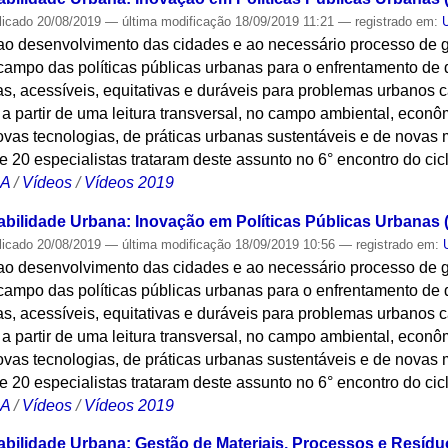
licado
20/08/2019
—
última modificação
18/09/2019 11:21
— registrado em:
ao desenvolvimento das cidades e ao necessário processo de 
campo das políticas públicas urbanas para o enfrentamento de 
as, acessíveis, equitativas e duráveis para problemas urbanos
a partir de uma leitura transversal, no campo ambiental, econ
vas tecnologias, de práticas urbanas sustentáveis e de novas 
e 20 especialistas trataram deste assunto no 6° encontro do ci
CA
/
Vídeos
/
Vídeos 2019
bilidade Urbana: Inovação em Políticas Públicas Urbanas (
licado
20/08/2019
—
última modificação
18/09/2019 10:56
— registrado em:
ao desenvolvimento das cidades e ao necessário processo de 
campo das políticas públicas urbanas para o enfrentamento de 
as, acessíveis, equitativas e duráveis para problemas urbanos
a partir de uma leitura transversal, no campo ambiental, econ
vas tecnologias, de práticas urbanas sustentáveis e de novas 
e 20 especialistas trataram deste assunto no 6° encontro do ci
CA
/
Vídeos
/
Vídeos 2019
abilidade Urbana: Gestão de Materiais, Processos e Resídu