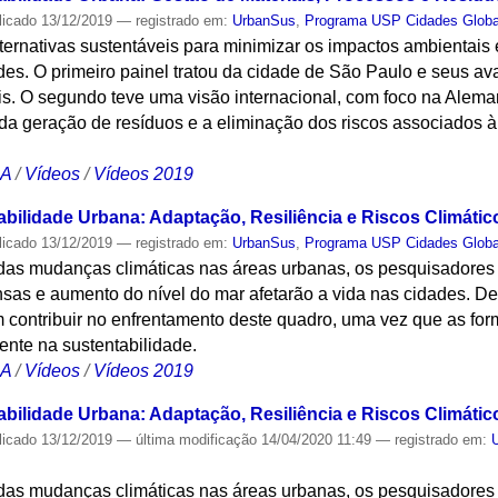
licado
13/12/2019
— registrado em:
UrbanSus
,
Programa USP Cidades Globa
lternativas sustentáveis para minimizar os impactos ambientais
des. O primeiro painel tratou da cidade de São Paulo e seus av
is. O segundo teve uma visão internacional, com foco na Alema
 da geração de resíduos e a eliminação dos riscos associados
CA
/
Vídeos
/
Vídeos 2019
bilidade Urbana: Adaptação, Resiliência e Riscos Climático
licado
13/12/2019
— registrado em:
UrbanSus
,
Programa USP Cidades Globa
 das mudanças climáticas nas áreas urbanas, os pesquisadore
sas e aumento do nível do mar afetarão a vida nas cidades. De
 contribuir no enfrentamento deste quadro, uma vez que as fo
ente na sustentabilidade.
CA
/
Vídeos
/
Vídeos 2019
bilidade Urbana: Adaptação, Resiliência e Riscos Climático
licado
13/12/2019
—
última modificação
14/04/2020 11:49
— registrado em:
 das mudanças climáticas nas áreas urbanas, os pesquisadore