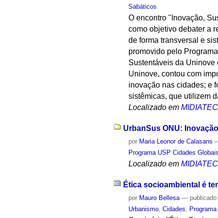
Sabáticos
O encontro "Inovação, Su
como objetivo debater a r
de forma transversal e si
promovido pelo Programa
Sustentáveis da Uninove 
Uninove, contou com impor
inovação nas cidades; e 
sistêmicas, que utilizem 
Localizado em
MIDIATE
UrbanSus ONU: Inovação e
por
Maria Leonor de Calasans
Programa USP Cidades Globai
Localizado em
MIDIATE
Ética socioambiental é t
por
Mauro Bellesa
—
publicado
Urbanismo
,
Cidades
,
Programa