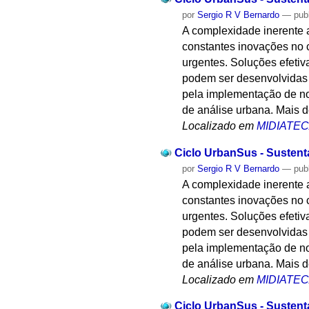
por
Sergio R V Bernardo
—
pub
A complexidade inerente 
constantes inovações no 
urgentes. Soluções efetiv
podem ser desenvolvidas 
pela implementação de no
de análise urbana. Mais d
Localizado em
MIDIATE
Ciclo UrbanSus - Sustenta
por
Sergio R V Bernardo
—
pub
A complexidade inerente 
constantes inovações no 
urgentes. Soluções efetiv
podem ser desenvolvidas 
pela implementação de no
de análise urbana. Mais d
Localizado em
MIDIATE
Ciclo UrbanSus - Sustent