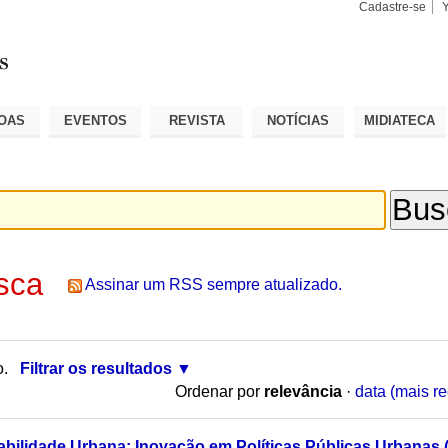
Cadastre-se
Busca
Busca
Avançad
OAS
EVENTOS
REVISTA
NOTÍCIAS
MIDIATECA
sca
Assinar um RSS sempre atualizado.
o.
Filtrar os resultados
Ordenar por
relevância
·
data (mais re
bilidade Urbana: Inovação em Políticas Públicas Urbanas (