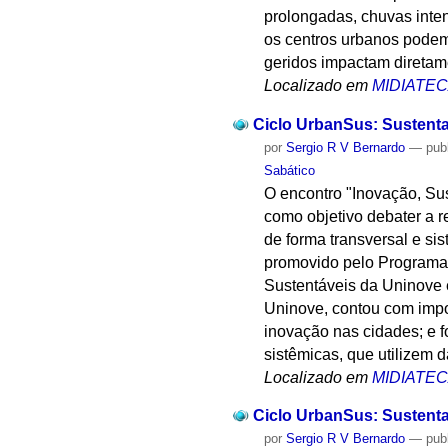
prolongadas, chuvas inten
os centros urbanos podem
geridos impactam diretam
Localizado em
MIDIATE
Ciclo UrbanSus: Sustenta
por
Sergio R V Bernardo
—
pub
Sabático
O encontro "Inovação, Su
como objetivo debater a r
de forma transversal e si
promovido pelo Programa
Sustentáveis da Uninove 
Uninove, contou com impor
inovação nas cidades; e 
sistêmicas, que utilizem 
Localizado em
MIDIATE
Ciclo UrbanSus: Sustenta
por
Sergio R V Bernardo
—
pub