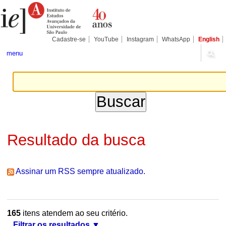
Ir
Ferramentas
Seções
para
Pessoais
o
conteúdo.
|
Cadastre-se
YouTube
Instagram
WhatsApp
English
Ir
para
menu
a
navegação
Resultado da busca
Assinar um RSS sempre atualizado.
165
itens atendem ao seu critério.
Filtrar os resultados