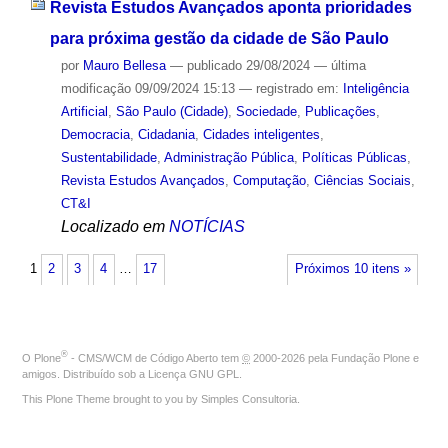
Revista Estudos Avançados aponta prioridades
para próxima gestão da cidade de São Paulo
por
Mauro Bellesa
—
publicado
29/08/2024
—
última
modificação
09/09/2024 15:13
— registrado em:
Inteligência
Artificial
,
São Paulo (Cidade)
,
Sociedade
,
Publicações
,
Democracia
,
Cidadania
,
Cidades inteligentes
,
Sustentabilidade
,
Administração Pública
,
Políticas Públicas
,
Revista Estudos Avançados
,
Computação
,
Ciências Sociais
,
CT&I
Localizado em
NOTÍCIAS
1
2
3
4
…
17
Próximos 10 itens »
®
O
Plone
- CMS/WCM de Código Aberto
tem
©
2000-2026 pela
Fundação Plone
e
amigos. Distribuído sob a
Licença GNU GPL
.
This Plone Theme brought to you by
Simples Consultoria
.