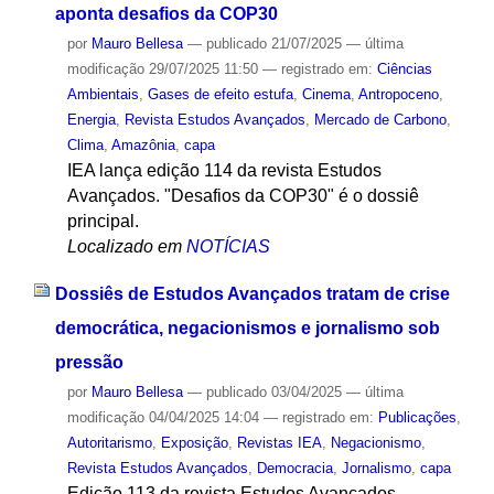
aponta desafios da COP30
por
Mauro Bellesa
—
publicado
21/07/2025
—
última
modificação
29/07/2025 11:50
— registrado em:
Ciências
Ambientais
,
Gases de efeito estufa
,
Cinema
,
Antropoceno
,
Energia
,
Revista Estudos Avançados
,
Mercado de Carbono
,
Clima
,
Amazônia
,
capa
IEA lança edição 114 da revista Estudos
Avançados. "Desafios da COP30" é o dossiê
principal.
Localizado em
NOTÍCIAS
Dossiês de Estudos Avançados tratam de crise
democrática, negacionismos e jornalismo sob
pressão
por
Mauro Bellesa
—
publicado
03/04/2025
—
última
modificação
04/04/2025 14:04
— registrado em:
Publicações
,
Autoritarismo
,
Exposição
,
Revistas IEA
,
Negacionismo
,
Revista Estudos Avançados
,
Democracia
,
Jornalismo
,
capa
Edição 113 da revista Estudos Avançados,