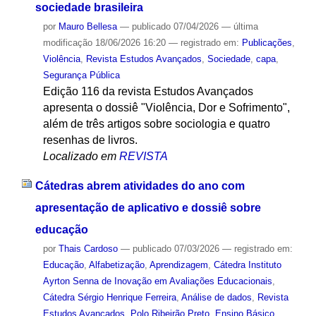
sociedade brasileira
por
Mauro Bellesa
—
publicado
07/04/2026
—
última
modificação
18/06/2026 16:20
— registrado em:
Publicações
,
Violência
,
Revista Estudos Avançados
,
Sociedade
,
capa
,
Segurança Pública
Edição 116 da revista Estudos Avançados
apresenta o dossiê "Violência, Dor e Sofrimento",
além de três artigos sobre sociologia e quatro
resenhas de livros.
Localizado em
REVISTA
Cátedras abrem atividades do ano com
apresentação de aplicativo e dossiê sobre
educação
por
Thais Cardoso
—
publicado
07/03/2026
— registrado em:
Educação
,
Alfabetização
,
Aprendizagem
,
Cátedra Instituto
Ayrton Senna de Inovação em Avaliações Educacionais
,
Cátedra Sérgio Henrique Ferreira
,
Análise de dados
,
Revista
Estudos Avançados
,
Polo Ribeirão Preto
,
Ensino Básico