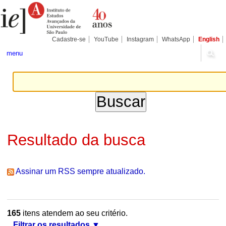
Ir
Ferramentas
Seções
para
Pessoais
o
conteúdo.
|
Cadastre-se
YouTube
Instagram
WhatsApp
English
Ir
para
menu
a
navegação
Resultado da busca
Assinar um RSS sempre atualizado.
165
itens atendem ao seu critério.
Filtrar os resultados