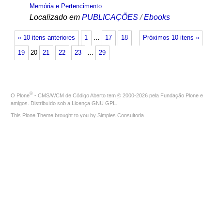
Memória e Pertencimento
Localizado em
PUBLICAÇÕES
/
Ebooks
« 10 itens anteriores
1
…
17
18
Próximos 10 itens »
19
20
21
22
23
…
29
®
O
Plone
- CMS/WCM de Código Aberto
tem
©
2000-2026 pela
Fundação Plone
e
amigos. Distribuído sob a
Licença GNU GPL
.
This Plone Theme brought to you by
Simples Consultoria
.