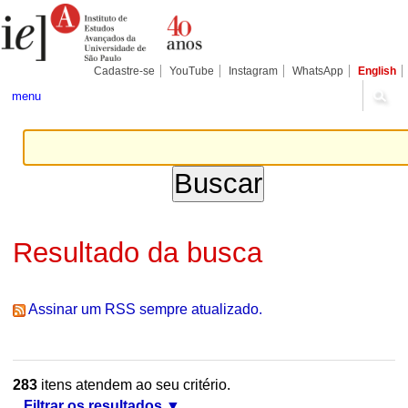
Ir
Ferramentas
Seções
para
Pessoais
o
conteúdo.
|
Cadastre-se
YouTube
Instagram
WhatsApp
English
Ir
para
menu
a
navegação
Resultado da busca
Assinar um RSS sempre atualizado.
283
itens atendem ao seu critério.
Filtrar os resultados