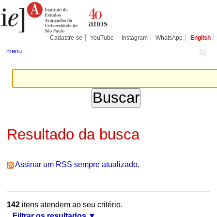
Ir
Ferramentas
Seções
para
Pessoais
o
conteúdo.
|
Cadastre-se
YouTube
Instagram
WhatsApp
English
Ir
para
menu
a
navegação
Resultado da busca
Assinar um RSS sempre atualizado.
142
itens atendem ao seu critério.
Filtrar os resultados